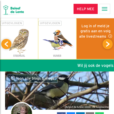
HELP MEE
Men
UITGEVLOGEN
UITGEVLOGEN
Log in of meld je
gratis aan en volg
alle livestreams
STEENUIL
VIJVER
Wil jij ook de vogels h
Toon alle blogs & vlogs