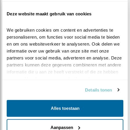
over Nederlandse vogels. Ik wens je veel plezier met
het uitkiezen en lezen van een mooi vogelboek 😊.
Deze website maakt gebruik van cookies
We gebruiken cookies om content en advertenties te 
Tip
: De gehele
Nederlandsche vogelen
kun je inzien via
personaliseren, om functies voor social media te bieden 
de website van de Koninklijke Bibliotheek in Den Haag.
en om ons websiteverkeer te analyseren. Ook delen we 
Via
deze link
kom je direct op de pagina van de
informatie over uw gebruik van onze site met onze 
koolmees terecht!
partners voor social media, adverteren en analyse. Deze 
partners kunnen deze gegevens combineren met andere 
informatie die u aan ze heeft verstrekt of die ze hebben 
verzameld op basis van uw gebruik van hun services.
Details tonen
Alles toestaan
Aanpassen