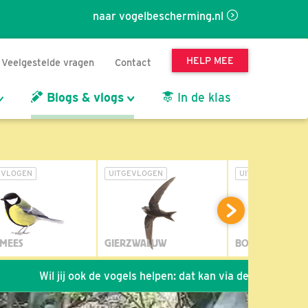
naar vogelbescherming.nl
HELP MEE
Veelgestelde vragen
Contact
Blogs & vlogs
In de klas
EVLOGEN
UITGEVLOGEN
UITGEVLOGEN
MEES
GIERZWALUW
BOSUIL
 jij ook de vogels helpen: dat kan via de link!
*
Seizoen 20