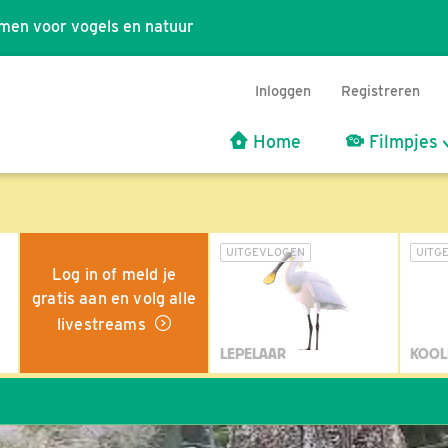
men voor vogels en natuur
Inloggen
Registreren
Home
Filmpjes
UITGEVLOGEN
UITG
Log in of meld je
gratis aan en volg alle
livestreams
LEPELAAR
KOOL
Wil