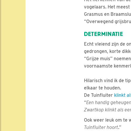
vogelaars. Het meest 
Grasmus en Braamsluip
“Overwegend grijsbrui
DETERMINATIE
Echt vleiend zijn de 
gedrongen, korte dik
“Grijze muis” noemen
voornaamste kenmer
Hilarisch vind ik de ti
elkaar te houden.
De Tuinfluiter
klinkt al
“
Een handig geheugenst
Zwartkop klinkt als ee
Ook weer leuk om te w
Tuinfluiter hoort
.”