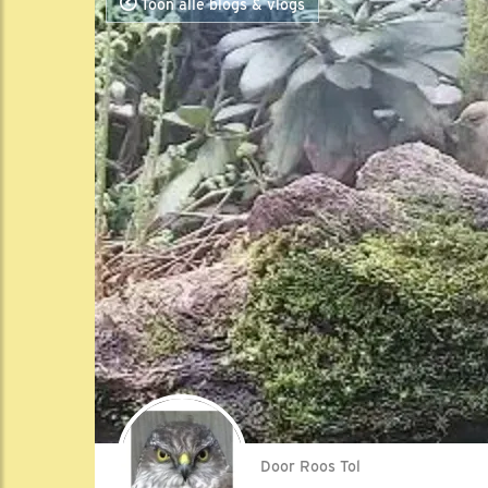
Toon alle blogs & vlogs
Door Roos Tol