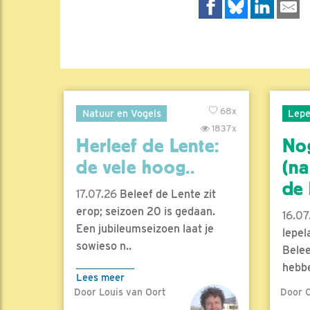
68x
Natuur en Vogels
Lepe
1837x
Herleef de Lente:
No
de vele hoog..
(na
de l
17.07.26
Beleef de Lente zit
erop; seizoen 20 is gedaan.
16.07
Een jubileumseizoen laat je
lepel
sowieso n..
Belee
hebbe
Lees meer
Door Louis van Oort
Door C
Lees 