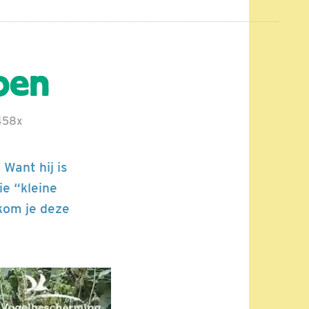
pen
58x
. Want hij is
ie “kleine
 kom je deze