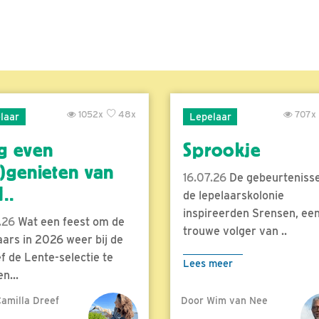
1052x
48x
707x
laar
Lepelaar
g even
Sprookje
)genieten van
16.07.26
De gebeurtenisse
..
de lepelaarskolonie
inspireerden Srensen, ee
.26
Wat een feest om de
trouwe volger van ..
aars in 2026 weer bij de
f de Lente-selectie te
Lees meer
n...
amilla Dreef
Door Wim van Nee
meer