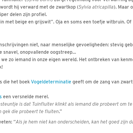
wordt hij verward met de zwartkop (
Sylvia atricapilla
). Maar oo
er delen zijn profiel.
n met beige en grijswit”. Oja en soms een toefje witbruin. Of
omschrijvingen niet, naar menselijke gevoeligheden: stevig geb
ke snavel, onopvallende oogstreep…
 we zo iemand in onze eigen wereld. Het ontbreken van kenm
k!
ps die het boek
Vogeldeterminatie
geeft om de zang van zwartk
s
een versnelde merel.
euntje is dat Tuinfluiter klinkt als iemand die probeert om te s
n gek die probeert te fluiten
.”
eten: “
Als je hem niet kan onderscheiden, kan het goed zijn 