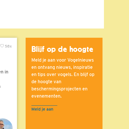
58x
Blijf op de hoogte
Meld je aan voor Vogelnieuws
en ontvang nieuws, inspiratie
n in
en tips over vogels. En blijf op
de hoogte van
n
beschermingsprojecten en
evenementen.
Meld je aan