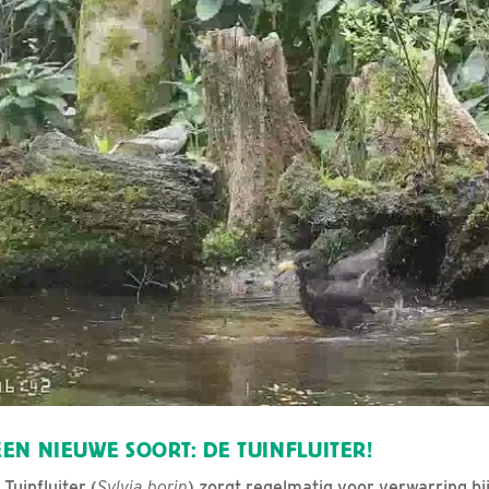
EN NIEUWE SOORT: DE TUINFLUITER!
Tuinfluiter (
Sylvia borin
) zorgt regelmatig voor verwarring bi