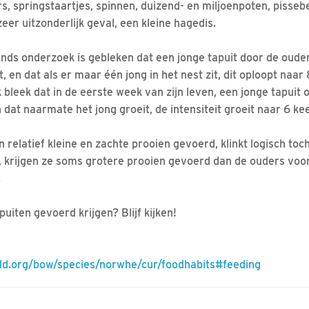
s, springstaartjes, spinnen, duizend- en miljoenpoten, pisseb
er uitzonderlijk geval, een kleine hagedis.
lands onderzoek is gebleken dat een jonge tapuit door de oud
 en dat als er maar één jong in het nest zit, dit oploopt naar
bleek dat in de eerste week van zijn leven, een jonge tapuit
dat naarmate het jong groeit, de intensiteit groeit naar 6 kee
en relatief kleine en zachte prooien gevoerd, klinkt logisch to
 krijgen ze soms grotere prooien gevoerd dan de ouders voor 
.
iten gevoerd krijgen? Blijf kijken!
rld.org/bow/species/norwhe/cur/foodhabits#feeding