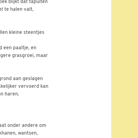
oek blijkt dat tapuiten
l te halen valt,
len kleine steentjes
d een paaltje, en
hogere grasgroei, maar
.
 grond aan geslagen
kelijker vervoerd kan
n haren.
gaat onder andere om
nkhanen, wantsen,