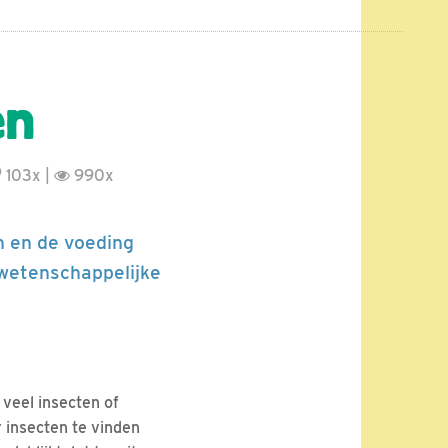
en
103x |
990x
en en de voeding
 wetenschappelijke
veel insecten of
 insecten te vinden