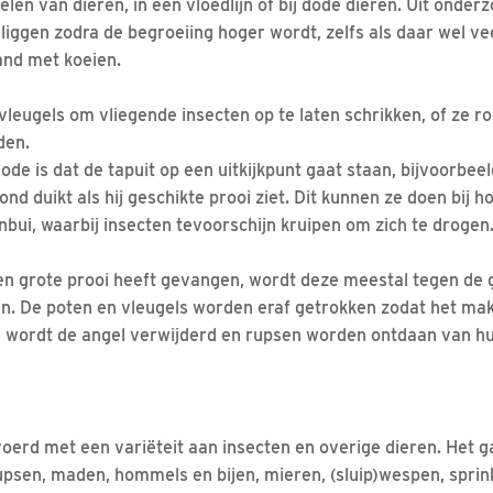
elen van dieren, in een vloedlijn of bij dode dieren. Uit onderz
 liggen zodra de begroeiing hoger wordt, zelfs als daar wel vee
and met koeien.
leugels om vliegende insecten op te laten schrikken, of ze rol
den.
e is dat de tapuit op een uitkijkpunt gaat staan, bijvoorbeel
nd duikt als hij geschikte prooi ziet. Dit kunnen ze doen bij 
nbui, waarbij insecten tevoorschijn kruipen om zich te drogen
en grote prooi heeft gevangen, wordt deze meestal tegen de
. De poten en vleugels worden eraf getrokken zodat het mak
wordt de angel verwijderd en rupsen worden ontdaan van hu
erd met een variëteit aan insecten en overige dieren. Het 
upsen, maden, hommels en bijen, mieren, (sluip)wespen, spri