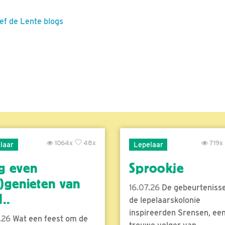
eef de Lente blogs
1064x
48x
719x
laar
Lepelaar
g even
Sprookje
)genieten van
16.07.26
De gebeurtenisse
..
de lepelaarskolonie
inspireerden Srensen, ee
.26
Wat een feest om de