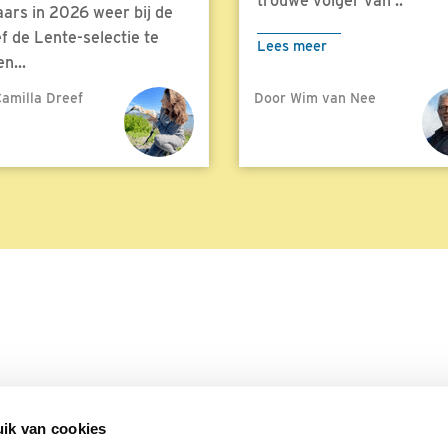
trouwe volger van ..
aars in 2026 weer bij de
f de Lente-selectie te
Lees meer
n...
amilla Dreef
Door Wim van Nee
meer
ik van cookies