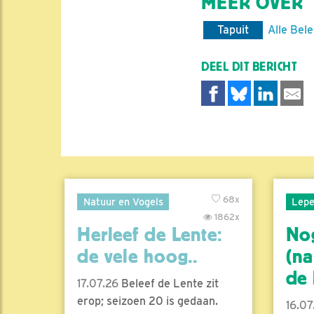
MEER OVER
Tapuit
Alle Bel
DEEL DIT BERICHT
68x
Natuur en Vogels
Lepe
1862x
Herleef de Lente:
No
de vele hoog..
(na
de l
17.07.26
Beleef de Lente zit
erop; seizoen 20 is gedaan.
16.07