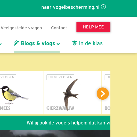
naar vogelbescherming.nl
HELP MEE
Veelgestelde vragen
Contact
Blogs & vlogs
In de klas
EVLOGEN
UITGEVLOGEN
UITGEVLOGEN
MEES
GIERZWALUW
BOSUIL
Wil jij ook de vogels helpen: dat kan via de link!
*
Se