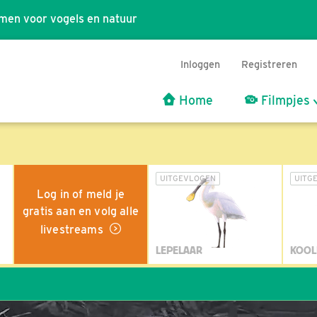
men voor vogels en natuur
Inloggen
Registreren
Home
Filmpjes
UITGEVLOGEN
UITG
Log in of meld je
gratis aan en volg alle
livestreams
LEPELAAR
KOOL