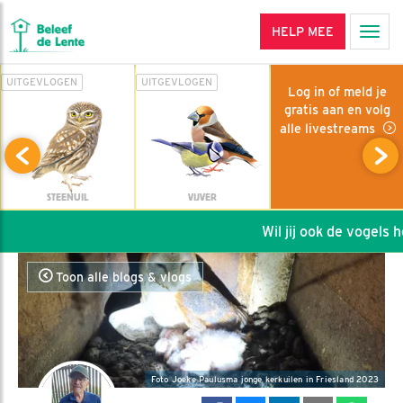
HELP MEE
Men
UITGEVLOGEN
UITGEVLOGEN
Log in of meld je
gratis aan en volg
alle livestreams
STEENUIL
VIJVER
Wil jij ook de vogels hel
Toon alle blogs & vlogs
Foto Joeke Paulusma jonge kerkuilen in Friesland 2023