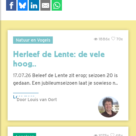
1886x
70x
Natuur en Vogels
Herleef de Lente: de vele
hoog..
17.07.26
Beleef de Lente zit erop; seizoen 20 is
gedaan. Een jubileumseizoen laat je sowieso n..
Lees meer
Door Louis van Oort
1075x
48x