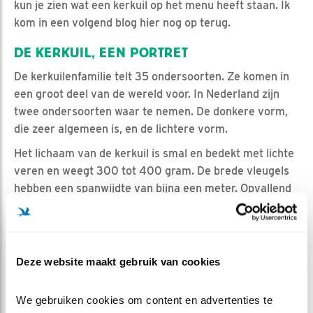
kun je zien wat een kerkuil op het menu heeft staan. Ik
kom in een volgend blog hier nog op terug.
DE KERKUIL, EEN PORTRET
De kerkuilenfamilie telt 35 ondersoorten. Ze komen in
een groot deel van de wereld voor. In Nederland zijn
twee ondersoorten waar te nemen. De donkere vorm,
die zeer algemeen is, en de lichtere vorm.
Het lichaam van de kerkuil is smal en bedekt met lichte
veren en weegt 300 tot 400 gram. De brede vleugels
hebben een spanwijdte van bijna een meter. Opvallend
zijn de ronde kop met de grote, donkere ogen, die
onbeweeglijk in de oogkas zitten. De kerkuil moet zijn
kop draaien als hij in een andere richting wil kijken.
Terwijl het lichaam roerloos op zijn plaatst blijft, kan de
Deze website maakt gebruik van cookies
uil de kop, zowel links als rechts, 270 graden draaien.
De kerkuil leeft voornamelijk ’s nachts en hierdoor zijn
We gebruiken cookies om content en advertenties te 