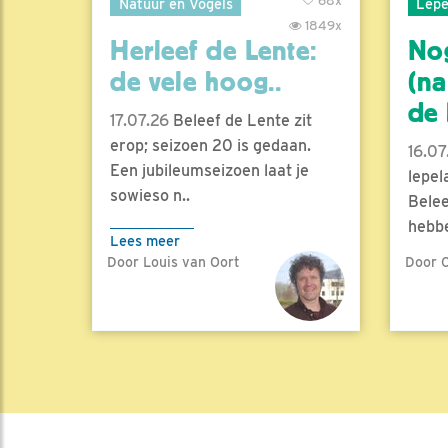
68x
Natuur en Vogels
Lepe
1849x
Herleef de Lente:
No
de vele hoog..
(na
de l
17.07.26
Beleef de Lente zit
erop; seizoen 20 is gedaan.
16.07
Een jubileumseizoen laat je
lepel
sowieso n..
Belee
hebbe
Lees meer
Door Louis van Oort
Door C
Lees 