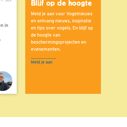
58x
Blijf op de hoogte
Meld je aan voor Vogelnieuws
en ontvang nieuws, inspiratie
n in
en tips over vogels. En blijf op
de hoogte van
n
beschermingsprojecten en
evenementen.
Meld je aan