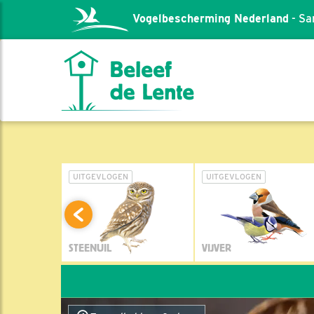
Vogelbescherming Nederland
- Sa
L
UITGEVLOGEN
UITGEVLOGEN
STEENUIL
VIJVER