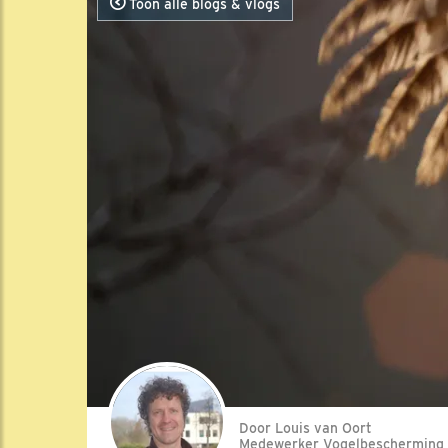
Toon alle blogs & vlogs
Door Louis van Oort
Medewerker Vogelbescherming