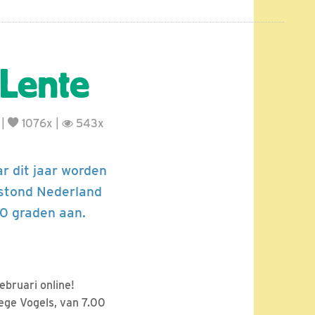
 Lente
|
1076x |
543x
r dit jaar worden
i stond Nederland
20 graden aan.
ebruari online!
oege Vogels, van 7.00