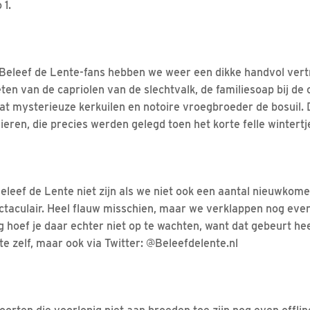
 1.
n
 Beleef de Lente-fans hebben we weer een dikke handvol ver
n van de capriolen van de slechtvalk, de familiesoap bij de o
wat mysterieuze kerkuilen en notoire vroegbroeder de bosuil. D
ieren, die precies werden gelegd toen het korte felle wintertje
eleef de Lente niet zijn als we niet ook een aantal nieuwkome
ctaculair. Heel flauw misschien, maar we verklappen nog eve
g hoef je daar echter niet op te wachten, want dat gebeurt hee
te zelf, maar ook via Twitter: @Beleefdelente.nl