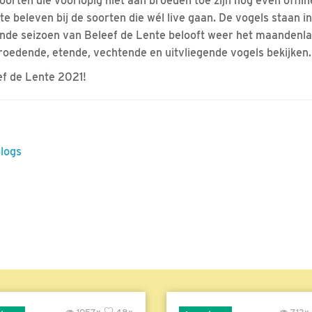
orten die voorlopig niet aan broeden toe zijn nog even offlin
 beleven bij de soorten die wél live gaan. De vogels staan in
tiende seizoen van Beleef de Lente belooft weer het maandenla
roedende, etende, vechtende en uitvliegende vogels bekijken.
ef de Lente 2021!
blogs