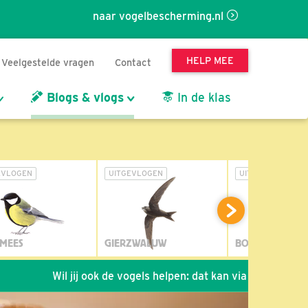
naar vogelbescherming.nl
HELP MEE
Veelgestelde vragen
Contact
Blogs & vlogs
In de klas
EVLOGEN
UITGEVLOGEN
UITGEVLOGEN
MEES
GIERZWALUW
BOSUIL
Wil jij ook de vogels helpen: dat kan via de link!
*
Se