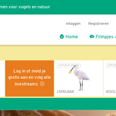
men voor vogels en natuur
Inloggen
Registreren
Home
Filmpjes
UITGEVLOGEN
UITG
Log in of meld je
gratis aan en volg alle
livestreams
LEPELAAR
KOOL