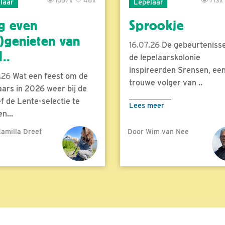
1057x
48x
713x
laar
Lepelaar
g even
Sprookje
)genieten van
16.07.26
De gebeurtenisse
..
de lepelaarskolonie
inspireerden Srensen, ee
.26
Wat een feest om de
trouwe volger van ..
aars in 2026 weer bij de
f de Lente-selectie te
Lees meer
n...
amilla Dreef
Door Wim van Nee
meer