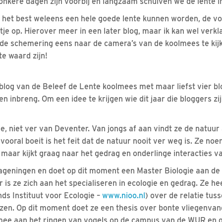
onkere dagen zijn voorbij en langzaam schuiven we de lente i
 het best weleens een hele goede lente kunnen worden, de v
tje op. Hierover meer in een later blog, maar ik kan wel verkl
de schemering eens naar de camera’s van de koolmees te kijke
e waard zijn!
 blog van de Beleef de Lente koolmees met maar liefst vier bl
l en inbreng. Om een idee te krijgen wie dit jaar die bloggers zi
e, niet ver van Deventer. Van jongs af aan vindt ze de natuur 
vooral boeit is het feit dat de natuur nooit ver weg is. Ze noe
 maar kijkt graag naar het gedrag en onderlinge interacties v
ageningen en doet op dit moment een Master Biologie aan d
 is ze zich aan het specialiseren in ecologie en gedrag. Ze h
ds Instituut voor Ecologie –
www.nioo.nl
) over de relatie tus
zen. Op dit moment doet ze een thesis over bonte vliegenvan
mee aan het ringen van vogels op de campus van de WUR en ga