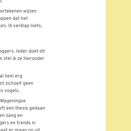
n.
oortekenen wijzen
appen dat het
n. Ik verklap niets,
oggers. Ieder doet dit
jn stel ik ze hieronder
al heel erg
mt zichzelf geen
an vogels.
e Wageningse
eeft een thesis gedaan
sen zang en
gers en trends in
at er graag op uit