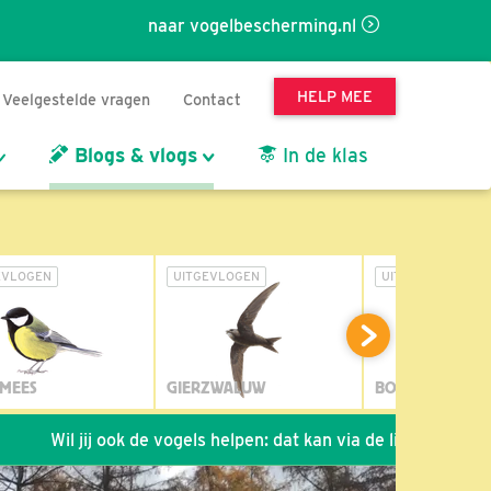
naar vogelbescherming.nl
HELP MEE
Veelgestelde vragen
Contact
Blogs & vlogs
In de klas
EVLOGEN
UITGEVLOGEN
UITGEVLOGEN
MEES
GIERZWALUW
BOSUIL
j ook de vogels helpen: dat kan via de link!
*
Seizoen 2026