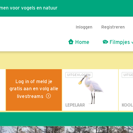
men voor vogels en natuur
Inloggen
Registreren
Home
Filmpjes
UITGEVLOGEN
UITG
Log in of meld je
gratis aan en volg alle
livestreams
LEPELAAR
KOOL
Wil ji