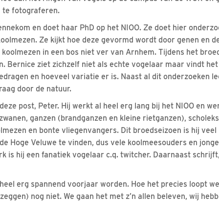
 te fotograferen.
ennekom en doet haar PhD op het NIOO. Ze doet hier onderzo
 koolmezen. Ze kijkt hoe deze gevormd wordt door genen en d
e koolmezen in een bos niet ver van Arnhem. Tijdens het broed
n. Bernice ziet zichzelf niet als echte vogelaar maar vindt he
gedragen en hoeveel variatie er is. Naast al dit onderzoeken le
raag door de natuur.
eze post, Peter. Hij werkt al heel erg lang bij het NIOO en w
zwanen, ganzen (brandganzen en kleine rietganzen), scholekst
lmezen en bonte vliegenvangers. Dit broedseizoen is hij veel 
de Hoge Veluwe te vinden, dus vele koolmeesouders en jonge
 is hij een fanatiek vogelaar c.q. twitcher. Daarnaast schrijft, 
heel erg spannend voorjaar worden. Hoe het precies loopt we
n zeggen) nog niet. We gaan het met z’n allen beleven, wij hebb