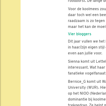
roodborst. De lange d
Voor de koolmees zou
daar toch wel een bee
raadzaam is zo tegen 
maar het kan de moeit
Vier bloggers
Dit jaar vullen we het
in haar/zijn eigen stij
even aan jullie voor.
Sienna komt uit Lettel
interessant. Wat haar 
fanatieke vogelfanaat
Bernice_G komt uit W
University (WUR). Hier
op het NIOO (Nederlan
dominantie bij koolme
trekgedrag. Ze helpt 