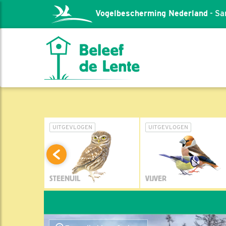
Vogelbescherming Nederland
- Sa
L
UITGEVLOGEN
UITGEVLOGEN
STEENUIL
VIJVER