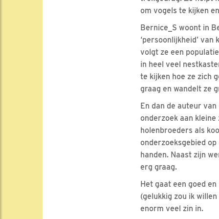
om vogels te kijken en
Bernice_S woont in B
‘persoonlijkheid’ van
volgt ze een populati
in heel veel nestkaste
te kijken hoe ze zich 
graag en wandelt ze g
En dan de auteur van d
onderzoek aan kleine 
holenbroeders als koo
onderzoeksgebied op 
handen. Naast zijn werk
erg graag.
Het gaat een goed en 
(gelukkig zou ik wille
enorm veel zin in.