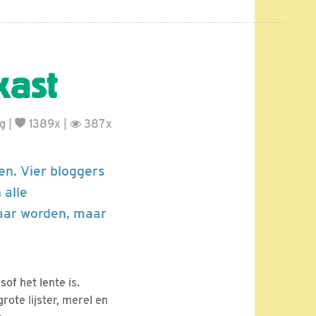
kast
g
|
1389x |
387x
en. Vier bloggers
 alle
aar worden, maar
sof het lente is.
ote lijster, merel en