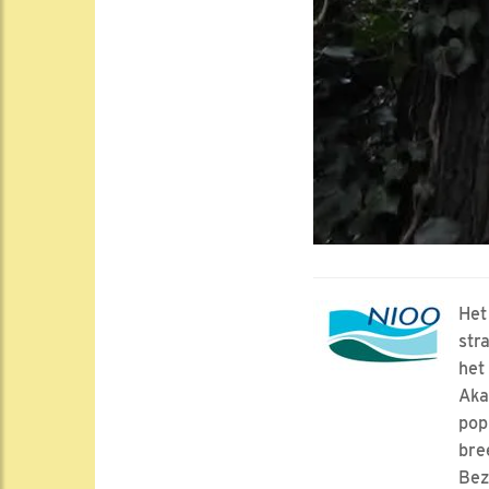
Het
str
het
Aka
pop
bre
Bez