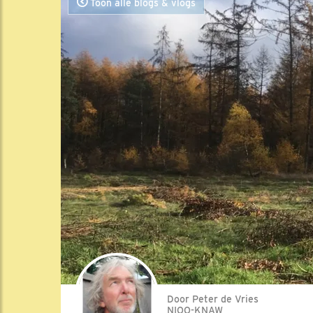
Toon alle blogs & vlogs
Door Peter de Vries
NIOO-KNAW