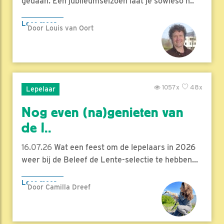
gedaan. Een jubileumseizoen laat je sowieso n..
Lees meer
Door Louis van Oort
1057x
48x
Lepelaar
Nog even (na)genieten van
de l..
16.07.26
Wat een feest om de lepelaars in 2026
weer bij de Beleef de Lente-selectie te hebben...
Lees meer
Door Camilla Dreef