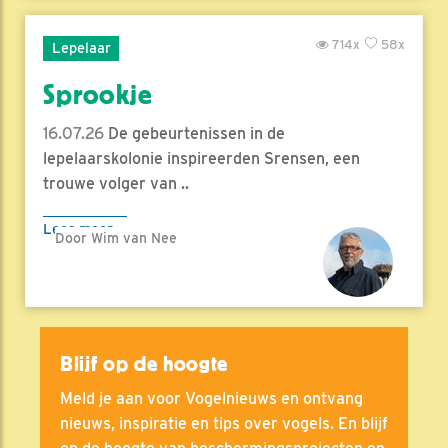
714x
58x
Lepelaar
Sprookje
16.07.26
De gebeurtenissen in de
lepelaarskolonie inspireerden Srensen, een
trouwe volger van ..
Lees meer
Door Wim van Nee
Blijf op de hoogte
Meld je aan voor Vogelnieuws en ontvang
nieuws, inspiratie en tips over vogels. En blijf