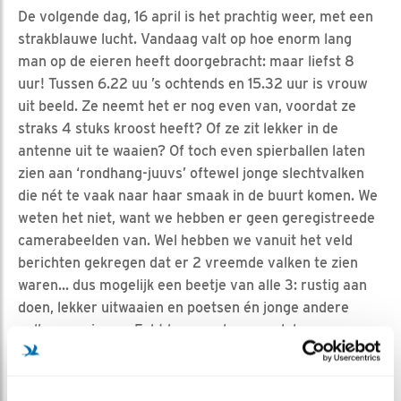
De volgende dag, 16 april is het prachtig weer, met een
strakblauwe lucht. Vandaag valt op hoe enorm lang
man op de eieren heeft doorgebracht: maar liefst 8
uur! Tussen 6.22 uu ’s ochtends en 15.32 uur is vrouw
uit beeld. Ze neemt het er nog even van, voordat ze
straks 4 stuks kroost heeft? Of ze zit lekker in de
antenne uit te waaien? Of toch even spierballen laten
zien aan ‘rondhang-juuvs’ oftewel jonge slechtvalken
die nét te vaak naar haar smaak in de buurt komen. We
weten het niet, want we hebben er geen geregistreede
camerabeelden van. Wel hebben we vanuit het veld
berichten gekregen dat er 2 vreemde valken te zien
waren... dus mogelijk een beetje van alle 3: rustig aan
doen, lekker uitwaaien en poetsen én jonge andere
valken wegjagen. Echt boos gedrag werd door onze
‘veldwaarnemers’ niet gezien bij man en vrouw. Rond
kwart voor zeven ’s avonds komt vrouw het broeden
van man voor de nacht overnemen, met een mooi