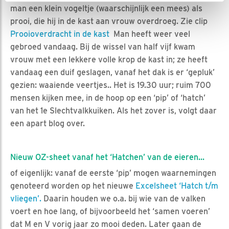
man een klein vogeltje (waarschijnlijk een mees) als
prooi, die hij in de kast aan vrouw overdroeg. Zie clip
Prooioverdracht in de kast
Man heeft weer veel
gebroed vandaag. Bij de wissel van half vijf kwam
vrouw met een lekkere volle krop de kast in; ze heeft
vandaag een duif geslagen, vanaf het dak is er ‘gepluk’
gezien: waaiende veertjes.. Het is 19.30 uur; ruim 700
mensen kijken mee, in de hoop op een ‘pip’ of ‘hatch’
van het 1e Slechtvalkkuiken. Als het zover is, volgt daar
een apart blog over.
Nieuw OZ-sheet vanaf het ‘Hatchen’ van de eieren...
of eigenlijk: vanaf de eerste ‘pip’ mogen waarnemingen
genoteerd worden op het nieuwe
Excelsheet ‘Hatch t/m
vliegen’.
Daarin houden we o.a. bij wie van de valken
voert en hoe lang, of bijvoorbeeld het ‘samen voeren’
dat M en V vorig jaar zo mooi deden. Later gaan de