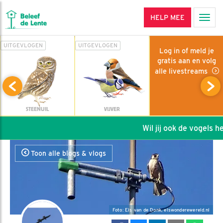
HELP MEE
Men
UITGEVLOGEN
UITGEVLOGEN
Log in of meld je
gratis aan en volg
alle livestreams
STEENUIL
VIJVER
Wil jij ook de vogels help
Toon alle blogs & vlogs
Foto: Els van de Donk, elswonderewereld.nl