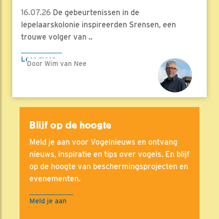
16.07.26
De gebeurtenissen in de
lepelaarskolonie inspireerden Srensen, een
trouwe volger van ..
Lees meer
Door Wim van Nee
Blijf op de hoogte
Meld je aan voor Vogelnieuws en ontvang
nieuws, inspiratie en tips over vogels. En blijf
op de hoogte van beschermingsprojecten en
evenementen.
Meld je aan