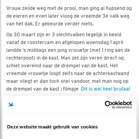
Vrouw zeilde weg met de prooi, man ging al hupsend op
de eieren en even later vloog de vreemde 3e valk weg
van het dak. Er gebeurde verder niets.
Op 30 maart zijn er 3 slechtvalken tegelijk in beeld
vanaf de roostercam en afgelopen woensdag 1 april
landde ’s middags een jong vrouwtje (met 1 ring aan de
rechterpoot) in de kast. Man zet zijn veren direct op,
schiet overeind naar de drempel van de kast. Het
vreemde vrouwtje loopt zelfs naar de achterkastwand
maar vliegt er dan toch snel vandoor, met man nog op
de drempel van de kast : filmpje
Dit is wel heel brutaal
En zaterdag vloog weer de
vreemde valk
mee richting
de kast. De vreemden lijken niet echt een bedreiging.
Deze website maakt gebruik van cookies
Een zeer pootje?
Sinds afgelopen dinsdag was te zien dat man wat