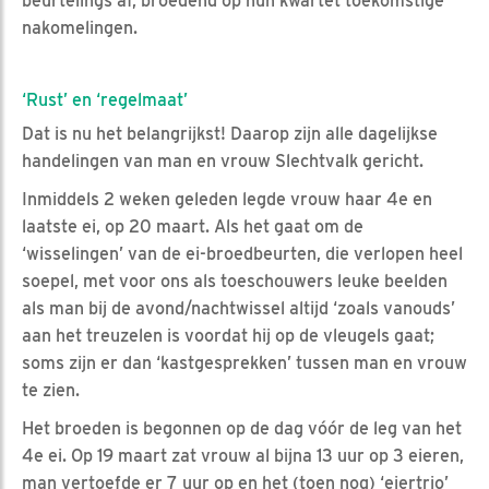
beurtelings af, broedend op hun kwartet toekomstige
nakomelingen.
‘Rust’ en ‘regelmaat’
Dat is nu het belangrijkst! Daarop zijn alle dagelijkse
handelingen van man en vrouw Slechtvalk gericht.
Inmiddels 2 weken geleden legde vrouw haar 4e en
laatste ei, op 20 maart. Als het gaat om de
‘wisselingen’ van de ei-broedbeurten, die verlopen heel
soepel, met voor ons als toeschouwers leuke beelden
als man bij de avond/nachtwissel altijd ‘zoals vanouds’
aan het treuzelen is voordat hij op de vleugels gaat;
soms zijn er dan ‘kastgesprekken’ tussen man en vrouw
te zien.
Het broeden is begonnen op de dag vóór de leg van het
4e ei. Op 19 maart zat vrouw al bijna 13 uur op 3 eieren,
man vertoefde er 7 uur op en het (toen nog) ‘eiertrio’