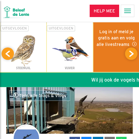
HELP MEE
Men
UITGEVLOGEN
UITGEVLOGEN
Log in of meld je
gratis aan en volg
alle livestreams
STEENUIL
VIJVER
Wil jij ook de vogels hel
Toon alle blogs & vlogs