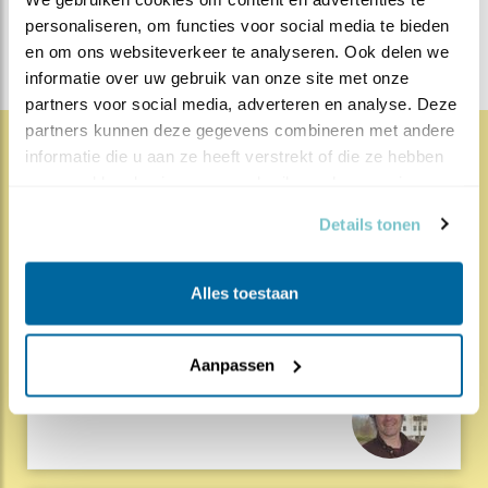
DEEL DIT BERICHT
personaliseren, om functies voor social media te bieden 
en om ons websiteverkeer te analyseren. Ook delen we 
informatie over uw gebruik van onze site met onze 
partners voor social media, adverteren en analyse. Deze 
partners kunnen deze gegevens combineren met andere 
informatie die u aan ze heeft verstrekt of die ze hebben 
1868x
68x
Natuur en Vogels
verzameld op basis van uw gebruik van hun services.
Herleef de Lente: de vele
Details tonen
hoog..
Alles toestaan
17.07.26
Beleef de Lente zit erop; seizoen 20 is
gedaan. Een jubileumseizoen laat je sowieso n..
Aanpassen
Lees meer
Door Louis van Oort