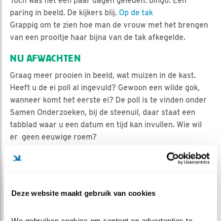
Toch was het een paar dagen geleden: bingo. Een
paring in beeld. De kijkers blij.
Op de tak
Grappig om te zien hoe man de vrouw met het brengen
van een prooitje haar bijna van de tak afkegelde.
NU AFWACHTEN
Graag meer prooien in beeld, wat muizen in de kast.
Heeft u de ei poll al ingevuld? Gewoon een wilde gok,
wanneer komt het eerste ei? De poll is te vinden onder
Samen Onderzoeken, bij de steenuil, daar staat een
tabblad waar u een datum en tijd kan invullen. Wie wil
er geen eeuwige roem?
MEER OVER
Vind ik leuk
Bewaar deze blog
Steenuil
Alle Beleef de
Deze website maakt gebruik van cookies
Lente blogs
We gebruiken cookies om content en advertenties te 