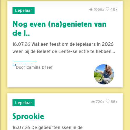
1066x
48x
Lepelaar
Nog even (na)genieten van
de l..
16.07.26
Wat een feest om de lepelaars in 2026
weer bij de Beleef de Lente-selectie te hebben...
Lees meer
Door Camilla Dreef
720x
58x
Lepelaar
Sprookje
16.07.26
De gebeurtenissen in de