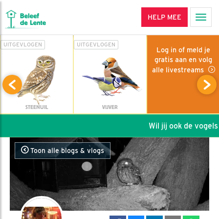
HELP MEE
Men
UITGEVLOGEN
UITGEVLOGEN
Log in of meld je
gratis aan en volg
alle livestreams
STEENUIL
VIJVER
Wil jij ook de vogels 
Toon alle blogs & vlogs