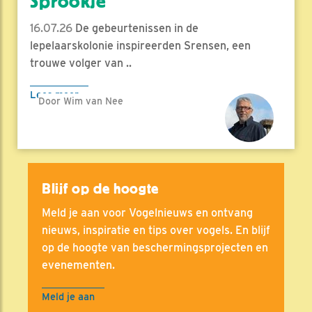
Sprookje
16.07.26
De gebeurtenissen in de
lepelaarskolonie inspireerden Srensen, een
trouwe volger van ..
Lees meer
Door Wim van Nee
Blijf op de hoogte
Meld je aan voor Vogelnieuws en ontvang
nieuws, inspiratie en tips over vogels. En blijf
op de hoogte van beschermingsprojecten en
evenementen.
Meld je aan