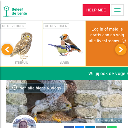
HELP MEE
Men
UITGEVLOGEN
UITGEVLOGEN
Log in of meld je
gratis aan en volg
alle livestreams
STEENUIL
VIJVER
Wil jij ook de vogels 
Toon alle blogs & vlogs
Foto: Wim Bovens