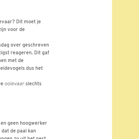
evaar? Dit moet je
ijn voor de
nsdag over geschreven
igst reageren. Dit gaf
en met de
weidevogels dus het
 De
ooievaar
slechts
ft en geen hoogwerker
 dat de paal kan
ongen zo uit het nest