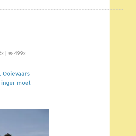
x |
499x
. Ooievaars
 ringer moet