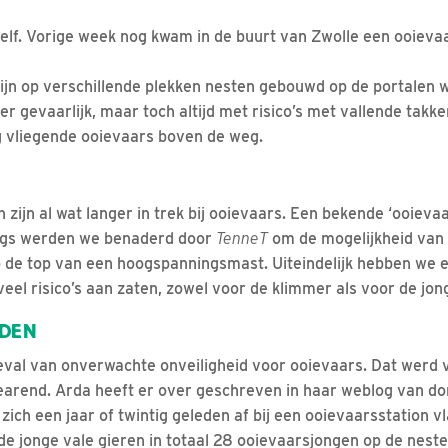
elf. Vorige week nog kwam in de buurt van Zwolle een ooieva
ijn op verschillende plekken nesten gebouwd op de portalen
r gevaarlijk, maar toch altijd met risico’s met vallende takke
g vliegende ooievaars boven de weg.
ijn al wat langer in trek bij ooievaars. Een bekende ‘ooievaar
angs werden we benaderd door
TenneT
om de mogelijkheid van 
de top van een hoogspanningsmast. Uiteindelijk hebben we e
eel risico’s aan zaten, zowel voor de klimmer als voor de jon
NDEN
eval van onverwachte onveiligheid voor ooievaars. Dat werd 
earend. Arda heeft er over geschreven in haar weblog van do
 zich een jaar of twintig geleden af bij een ooievaarsstation v
 jonge vale gieren in totaal 28 ooievaarsjongen op de nest