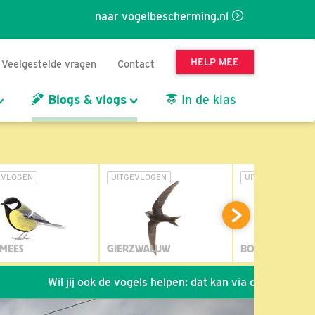
naar vogelbescherming.nl
HELP MEE
Veelgestelde vragen
Contact
Blogs & vlogs
In de klas
EVLOGEN
UITGEVLOGEN
UITGEVLOGEN
MEES
GIERZWALUW
BOSUIL
l jij ook de vogels helpen: dat kan via de link!
*
Seizoen 