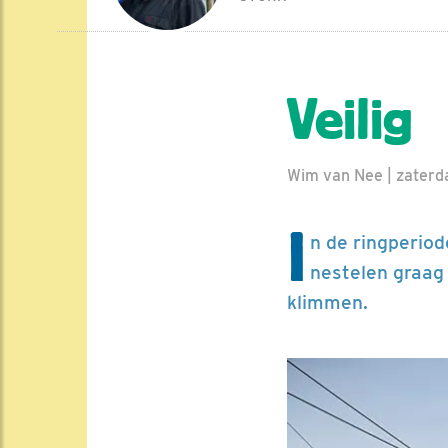
Veilig
Wim van Nee | zaterda
I
n de ringperiod
nestelen graag 
klimmen.