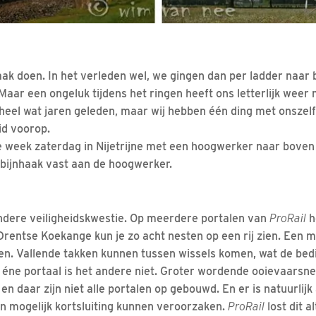
aak doen. In het verleden wel, we gingen dan per ladder naar 
Maar een ongeluk tijdens het ringen heeft ons letterlijk weer
l heel wat jaren geleden, maar wij hebben één ding met onszel
eid voorop.
 week zaterdag in Nijetrijne met een hoogwerker naar boven
bijnhaak vast aan de hoogwerker.
andere veiligheidskwestie. Op meerdere portalen van
ProRail
h
Drentse Koekange kun je zo acht nesten op een rij zien. Een m
en. Vallende takken kunnen tussen wissels komen, wat de bed
t éne portaal is het andere niet. Groter wordende ooievaars
en daar zijn niet alle portalen op gebouwd. En er is natuurlijk 
n mogelijk kortsluiting kunnen veroorzaken.
ProRail
lost dit a