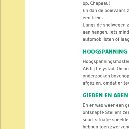
op. Chapeau!
En dan de ooievaars z
een trein.
Langs de snelwegen z
aan hangen. Iets minde
automobilisten of laa
HOOGSPANNING
Hoogspanningsmasten z
A6 bij Lelystad. Onl
onderzoeken bovenop 
afgezien, omdat er tev
GIEREN EN ARE
En er was weer een g
ontsnapte Stellers ze
soort situatie speelde
hebben toen zwervende