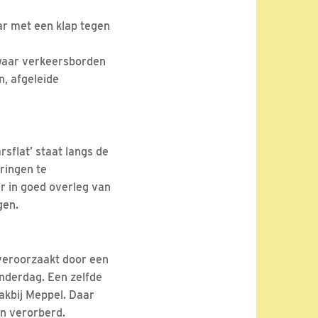
ar met een klap tegen
 waar verkeersborden
n, afgeleide
sflat’ staat langs de
ringen te
r in goed overleg van
gen.
veroorzaakt door een
nderdag. Een zelfde
lakbij Meppel. Daar
en verorberd.