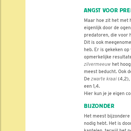
ANGST VOOR PR
Maar hoe zit het met 
eigenlijk door de oge
predatoren, die voor h
Dit is ook meegenome
heb. Er is gekeken op
opmerkelijke resultat
zilvermeeuw
het hoogs
meest beducht. Ook 
De
zwarte kraai
(4,2),
een 1,4.
Hier kun je je eigen c
BIJZONDER
Het meest bijzondere 
nodig hebt. Het is do
kantelen, terwijl het 