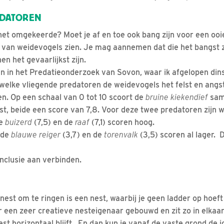
EDATOREN
het omgekeerde? Moet je af en toe ook bang zijn voor een ooi
n van weidevogels zien. Je mag aannemen dat die het bangst z
en het gevaarlijkst zijn.
n in het Predatieonderzoek van Sovon, waar ik afgelopen di
 welke vliegende predatoren de weidevogels het felst en angst
en. Op een schaal van 0 tot 10 scoort de
bruine kiekendief
sam
t, beide een score van 7,8. Voor deze twee predatoren zijn 
de
buizerd
(7,5) en de
raaf
(7,1) scoren hoog.
 de
blauwe reiger
(3,7) en de
torenvalk
(3,5) scoren al lager.
onclusie aan verbinden.
nest om te ringen is een nest, waarbij je geen ladder op hoe
or een zeer creatieve nesteigenaar gebouwd en zit zo in elkaar
nest horizontaal blijft. En dan kun je vanaf de vaste grond de j