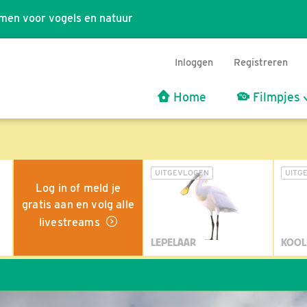
men voor vogels en natuur
Inloggen
Registreren
Home
Filmpjes
UITGEVLOGEN
UITG
Log in of meld je
gratis aan en volg alle
livestreams
LEPELAAR
KOOL
Wi