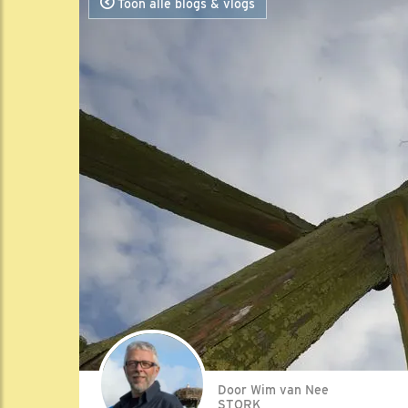
Toon alle blogs & vlogs
Door Wim van Nee
STORK