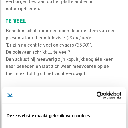
verborgen bestaan op het platteland en in
natuurgebieden.
TE VEEL
Beneden schalt door een open deur de stem van een
presentator uit een televisie (
13 miljoen
):
‘Er zijn nu echt te veel ooievaars (
3500
)’.
De ooievaar schrikt …, te veel?
Dan schudt hij meewarig zijn kop, kijkt nog één keer
naar beneden en laat zich weer meevoeren op de
thermiek, tot hij uit het zicht verdwijnt.
Wim van Nee
Stork
Deze website maakt gebruik van cookies
(bron van de getallen: Centraal Bureau voor de
Statistiek)