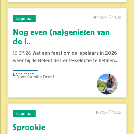
1061x
48x
Lepelaar
Nog even (na)genieten van
de l..
16.07.26
Wat een feest om de lepelaars in 2026
weer bij de Beleef de Lente-selectie te hebben...
Lees meer
Door Camilla Dreef
715x
58x
Lepelaar
Sprookje