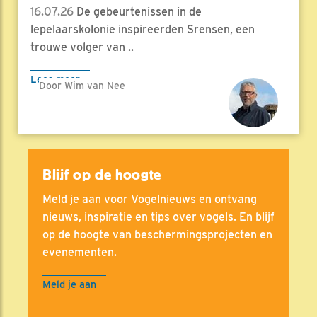
16.07.26
De gebeurtenissen in de
lepelaarskolonie inspireerden Srensen, een
trouwe volger van ..
Lees meer
Door Wim van Nee
Blijf op de hoogte
Meld je aan voor Vogelnieuws en ontvang
nieuws, inspiratie en tips over vogels. En blijf
op de hoogte van beschermingsprojecten en
evenementen.
Meld je aan