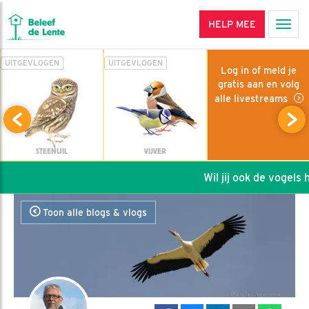
HELP MEE
Men
UITGEVLOGEN
UITGEVLOGEN
Log in of meld je
gratis aan en volg
alle livestreams
STEENUIL
VIJVER
Wil jij ook de vogels he
Toon alle blogs & vlogs