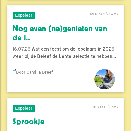
1057x
48x
Lepelaar
Nog even (na)genieten van
de l..
16.07.26
Wat een feest om de lepelaars in 2026
weer bij de Beleef de Lente-selectie te hebben...
Lees meer
Door Camilla Dreef
713x
58x
Lepelaar
Sprookje