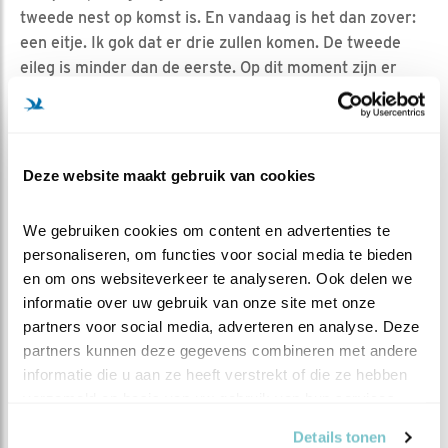
tweede nest op komst is. En vandaag is het dan zover:
een eitje. Ik gok dat er drie zullen komen. De tweede
eileg is minder dan de eerste. Op dit moment zijn er
twee nesten met prille jongen van het tweede broedsel,
dat dit er minder zijn is goed te zien aan de poepzakjes
die de ouders naar buiten gooien. De jongen hebben
nog ruim de tijd om op te groeien en uit te vliegen. Onze
Deze website maakt gebruik van cookies
Zwaluwen komen ieder jaar laat aan maar blijven ook
tot eind September. Eerst vertrekken de jonge
We gebruiken cookies om content en advertenties te 
Zwaluwen gevolgd door de ouders. Ouders met late
personaliseren, om functies voor social media te bieden 
jongen zijn wel eens tot de eerste week van October
en om ons websiteverkeer te analyseren. Ook delen we 
gebleven. Maar dan zijn ze allemaal echt weg.
informatie over uw gebruik van onze site met onze 
partners voor social media, adverteren en analyse. Deze 
partners kunnen deze gegevens combineren met andere 
informatie die u aan ze heeft verstrekt of die ze hebben 
verzameld op basis van uw gebruik van hun services.
Details tonen