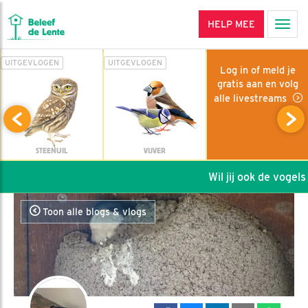
HELP MEE
Men
UITGEVLOGEN
UITGEVLOGEN
Log in of meld je
gratis aan en volg
alle livestreams
STEENUIL
VIJVER
Wil jij ook de vogels h
Toon alle blogs & vlogs