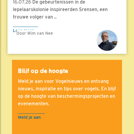
16.07.26
De gebeurtenissen in de
lepelaarskolonie inspireerden Srensen, een
trouwe volger van ..
Lees meer
Door Wim van Nee
Blijf op de hoogte
Meld je aan voor Vogelnieuws en ontvang
nieuws, inspiratie en tips over vogels. En blijf
op de hoogte van beschermingsprojecten en
evenementen.
Meld je aan