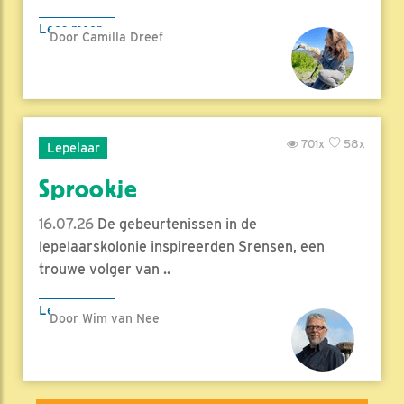
Lees meer
Door Camilla Dreef
701x
58x
Lepelaar
Sprookje
16.07.26
De gebeurtenissen in de
lepelaarskolonie inspireerden Srensen, een
trouwe volger van ..
Lees meer
Door Wim van Nee