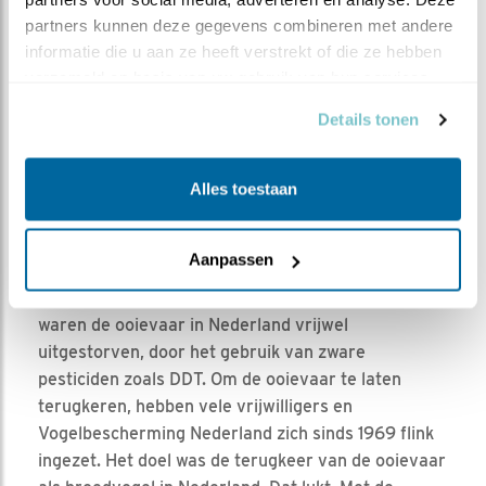
partners kunnen deze gegevens combineren met andere 
Foto Mihari: Op voorgrond de Niers, daarachter Poel
informatie die u aan ze heeft verstrekt of die ze hebben 
Niersdal in gebruik door allerlei soorten in 2016
verzameld op basis van uw gebruik van hun services.
Details tonen
Alles toestaan
STORK, de Engelse naam voor een echte
Nederlandse vogel: de ooievaar. STORK is een
Aanpassen
vrijwilligersorganisatie, die zich belangeloos inzet
voor de ooievaars in Nederland. In de jaren zestig
waren de ooievaar in Nederland vrijwel
uitgestorven, door het gebruik van zware
pesticiden zoals DDT. Om de ooievaar te laten
terugkeren, hebben vele vrijwilligers en
Vogelbescherming Nederland zich sinds 1969 flink
ingezet. Het doel was de terugkeer van de ooievaar