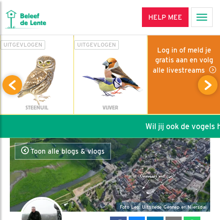
HELP MEE
Men
UITGEVLOGEN
UITGEVLOGEN
Log in of meld je
gratis aan en volg
alle livestreams
STEENUIL
VIJVER
Wil jij ook de vogels he
Toon alle blogs & vlogs
Foto Leo: Uitsnede Gennep en Niersdal