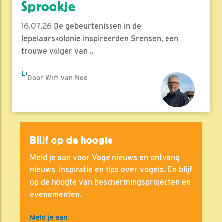
Sprookje
16.07.26
De gebeurtenissen in de
lepelaarskolonie inspireerden Srensen, een
trouwe volger van ..
Lees meer
Door Wim van Nee
Blijf op de hoogte
Meld je aan voor Vogelnieuws en ontvang
nieuws, inspiratie en tips over vogels. En blijf
op de hoogte van beschermingsprojecten en
evenementen.
Meld je aan