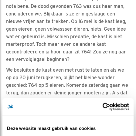
nota bene. De dood gevonden 763 was dus haar man,
concluderen we. Blijkbaar is ze erin geslaagd een
nieuwe vrijer aan te trekken. Op 16 mei is de kast leeg,
geen eieren, geen volwasssen dieren, niets. Geen idee
wat er gebeurd is. Misschien predatie, de kast is niet
marterproof. Toch maar even de andere kast
gecontroleerd en ja hoor, daar zit 764! Zou ze nog aan
een vervolglegsel beginnen?
We besluiten de kast even met rust te laten en als we
op op 20 juni terugkeren, blijkt het kleine wonder
geschied: 764 op 5 eieren. Komende zaterdag gaan we
terug, dan zouden er kleine jongen moeten zijn. Als dat
zo is, hebben we een probleem. Stel dat de jongen op
25 juni zijn geboren, zijn ze pas op 24 juli 30 dagen, de
leeftijd voor de nacontrole. Moeten we opnieuw onze
vakantie uitstellen, net als als vorig jaar. Leuk hoor,
Deze website maakt gebruik van cookies
steenuilenonderzoek!