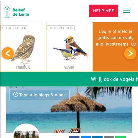
HELP MEE
Men
UITGEVLOGEN
UITGEVLOGEN
Log in of meld je
gratis aan en volg
alle livestreams
STEENUIL
VIJVER
Wil jij ook de vogels he
Toon alle blogs & vlogs