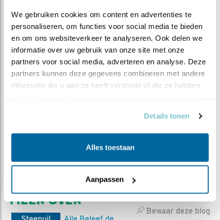
We gebruiken cookies om content en advertenties te 
personaliseren, om functies voor social media te bieden 
en om ons websiteverkeer te analyseren. Ook delen we 
informatie over uw gebruik van onze site met onze 
partners voor social media, adverteren en analyse. Deze 
partners kunnen deze gegevens combineren met andere 
Steenuilenoverleg Nederland (STONE) is een
informatie die u aan ze heeft verstrekt of die ze hebben 
landelijke werkgroep die steenuilenbescherming en
verzameld op basis van uw gebruik van hun services.
-onderzoek coördineert, stimuleert en faciliteert.
Daartoe wordt samengewerkt met relevante
Details tonen
binnen- en buitenlandse, professionele en
vrijwilligersorganisaties. STONE is een
Alles toestaan
vrijwilligersorganisatie, zonder betaalde krachten.
Bezoek de
website van STONE
Aanpassen
MEER OVER
Vind ik leuk
Bewaar deze blog
Steenuil
Alle Beleef de