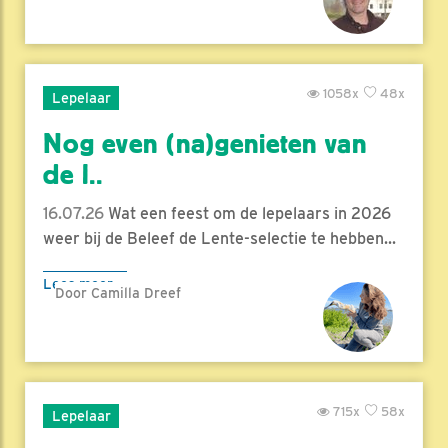
1058x
48x
Lepelaar
Nog even (na)genieten van
de l..
16.07.26
Wat een feest om de lepelaars in 2026
weer bij de Beleef de Lente-selectie te hebben...
Lees meer
Door Camilla Dreef
715x
58x
Lepelaar