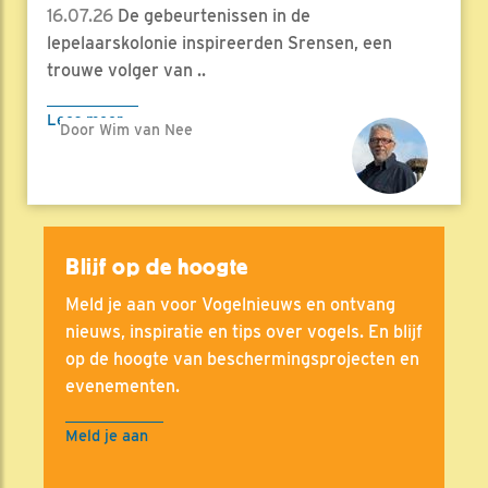
16.07.26
De gebeurtenissen in de
lepelaarskolonie inspireerden Srensen, een
trouwe volger van ..
Lees meer
Door Wim van Nee
Blijf op de hoogte
Meld je aan voor Vogelnieuws en ontvang
nieuws, inspiratie en tips over vogels. En blijf
op de hoogte van beschermingsprojecten en
evenementen.
Meld je aan