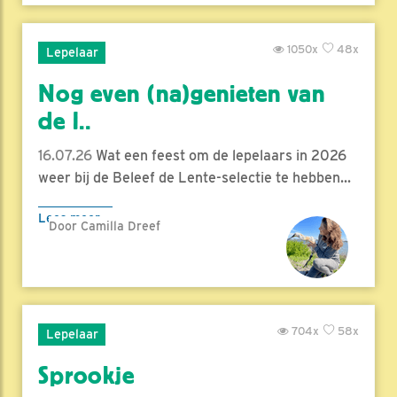
1050x
48x
Lepelaar
Nog even (na)genieten van
de l..
16.07.26
Wat een feest om de lepelaars in 2026
weer bij de Beleef de Lente-selectie te hebben...
Lees meer
Door Camilla Dreef
704x
58x
Lepelaar
Sprookje