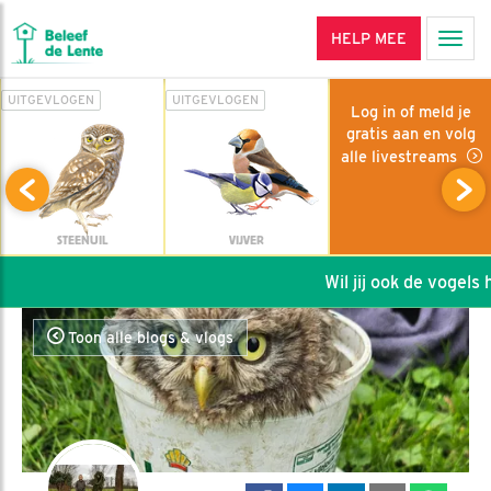
HELP MEE
Men
UITGEVLOGEN
UITGEVLOGEN
Log in of meld je
gratis aan en volg
alle livestreams
STEENUIL
VIJVER
Wil jij ook de vogels he
Toon alle blogs & vlogs