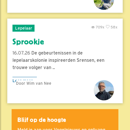
709x
58x
Lepelaar
Sprookje
16.07.26
De gebeurtenissen in de
lepelaarskolonie inspireerden Srensen, een
trouwe volger van ..
Lees meer
Door Wim van Nee
Blijf op de hoogte
Meld je aan voor Vogelnieuws en ontvang