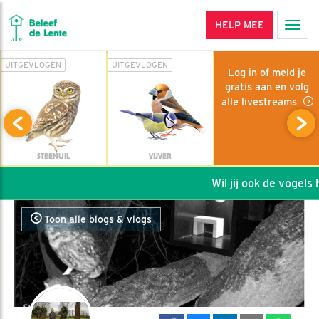
HELP MEE
Men
UITGEVLOGEN
UITGEVLOGEN
Log in of meld je
gratis aan en volg
alle livestreams
STEENUIL
VIJVER
Wil jij ook de vogels h
Toon alle blogs & vlogs