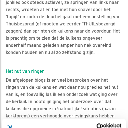
jonkies ook steeds actiever, ze springen van links naar
rechts, wroeten af en toe met hun snavel door het
‘tapijt’ en zodra de deurbel gaat met een bestelling van
Thuisbezorgd (of moeten we eerder ‘ThUILsbezorgd’
zeggen) dan sprinten de kuikens naar de voordeur. Het
is prachtig om te zien dat de kuikens ongeveer
anderhalf maand geleden amper hun nek overeind
konden houden en nu al zo zelfstandig zijn.
Het nut van ringen
De afgelopen blogs is er veel besproken over het
ringen van de kuikens en wat daar nou precies het nut
van is, en toevallig las ik een onderzoek wat ging over
de kerkuil. In hoofdlijn ging het onderzoek over dat
kuikens die opgroeide in 'natuurlijke' situaties (o.a. in
kerktorens) een verhoogde overlevingskans hebben
dan kuikens die opgroeien in nestkasten (Klein, Á. et al