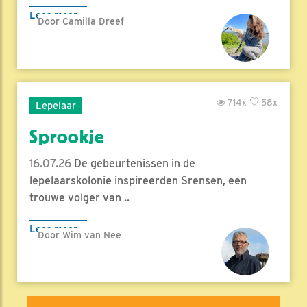
Lees meer
Door Camilla Dreef
714x
58x
Lepelaar
Sprookje
16.07.26
De gebeurtenissen in de
lepelaarskolonie inspireerden Srensen, een
trouwe volger van ..
Lees meer
Door Wim van Nee