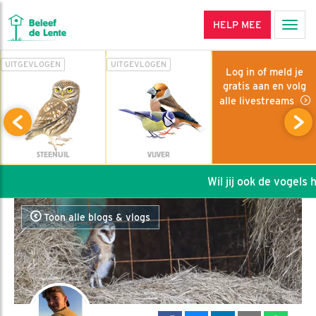
HELP MEE
Men
UITGEVLOGEN
UITGEVLOGEN
Log in of meld je
gratis aan en volg
alle livestreams
STEENUIL
VIJVER
Wil jij ook de vogels he
Toon alle blogs & vlogs