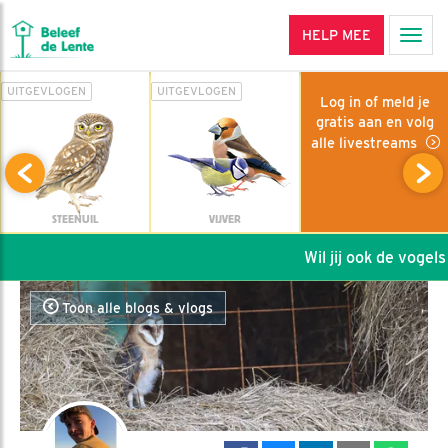
HELP MEE
Men
UITGEVLOGEN
UITGEVLOGEN
Log in of meld je
gratis aan en volg
alle livestreams
STEENUIL
VIJVER
Wil jij ook de vogels 
Toon alle blogs & vlogs