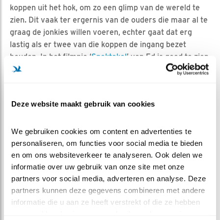
koppen uit het hok, om zo een glimp van de wereld te
zien. Dit vaak ter ergernis van de ouders die maar al te
graag de jonkies willen voeren, echter gaat dat erg
lastig als er twee van die koppen de ingang bezet
houden. In het filmpje ‘
Spektakel
’ van Ed is goed te zien
hoe de ouders hiermee omgaan.
De ouders zullen vast en zeker opgelucht zijn zodra de
kuikens het huis uit zijn, en dat zal ook niet lang meer
Deze website maakt gebruik van cookies
duren.
We gebruiken cookies om content en advertenties te 
personaliseren, om functies voor social media te bieden 
en om ons websiteverkeer te analyseren. Ook delen we 
informatie over uw gebruik van onze site met onze 
partners voor social media, adverteren en analyse. Deze 
partners kunnen deze gegevens combineren met andere 
informatie die u aan ze heeft verstrekt of die ze hebben 
MEER OVER
Vind ik leuk
verzameld op basis van uw gebruik van hun services.