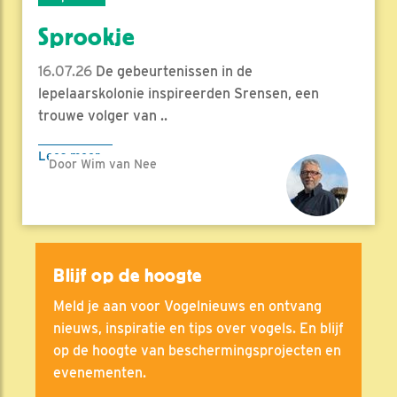
Sprookje
16.07.26
De gebeurtenissen in de
lepelaarskolonie inspireerden Srensen, een
trouwe volger van ..
Lees meer
Door Wim van Nee
Blijf op de hoogte
Meld je aan voor Vogelnieuws en ontvang
nieuws, inspiratie en tips over vogels. En blijf
op de hoogte van beschermingsprojecten en
evenementen.