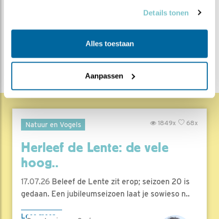
Bewaar deze blog
Kerkuil
Alle Beleef de Lente
Details tonen
blogs
Alles toestaan
DEEL DIT BERICHT
Aanpassen
1849x
68x
Natuur en Vogels
Herleef de Lente: de vele
hoog..
17.07.26
Beleef de Lente zit erop; seizoen 20 is
gedaan. Een jubileumseizoen laat je sowieso n..
Lees meer