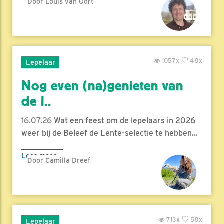
Door Louis van Oort
1057x
48x
Lepelaar
Nog even (na)genieten van
de l..
16.07.26
Wat een feest om de lepelaars in 2026
weer bij de Beleef de Lente-selectie te hebben...
Lees meer
Door Camilla Dreef
713x
58x
Lepelaar