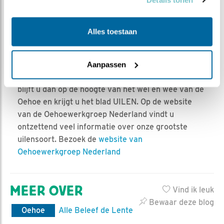
Alles toestaan
De oehoewerkgroep is een vrijwilligersorganisatie
die geheel afhankelijk is van donateurs. Misschien
raakt u wel zo geboeid dat u de oehoe wilt helpen
Aanpassen
beschermen door donateur te worden. Bovendien
blijft u dan op de hoogte van het wel en wee van de
Oehoe en krijgt u het blad UILEN. Op de website
van de Oehoewerkgroep Nederland vindt u
ontzettend veel informatie over onze grootste
uilensoort. Bezoek de
website van
Oehoewerkgroep Nederland
MEER OVER
Vind ik leuk
Bewaar deze blog
Oehoe
Alle Beleef de Lente