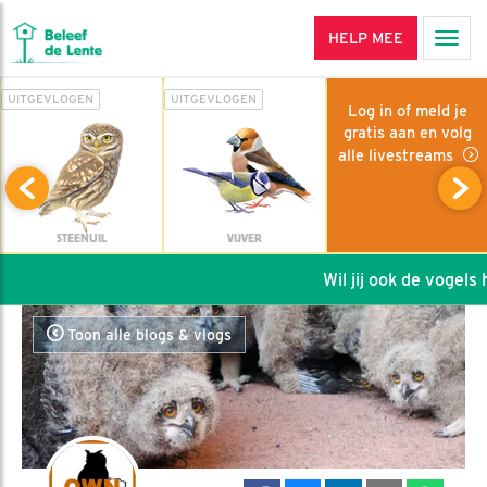
HELP MEE
Men
UITGEVLOGEN
UITGEVLOGEN
Log in of meld je
gratis aan en volg
alle livestreams
STEENUIL
VIJVER
Wil jij ook de vogels he
Toon alle blogs & vlogs