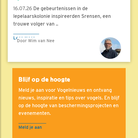
16.07.26
De gebeurtenissen in de
lepelaarskolonie inspireerden Srensen, een
trouwe volger van ..
Lees meer
Door Wim van Nee
Blijf op de hoogte
Meld je aan voor Vogelnieuws en ontvang
nieuws, inspiratie en tips over vogels. En blijf
op de hoogte van beschermingsprojecten en
evenementen.
Meld je aan