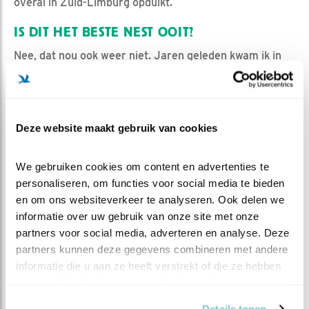
overal in Zuid-Limburg opduikt.
IS DIT HET BESTE NEST OOIT?
Nee, dat nou ook weer niet. Jaren geleden kwam ik in
Duitsland bij een grote fabriek die boven op het dak een
nestkist hadden staan voor slechtvalken. In de kist
zouden oehoes jongen hebben. Eenmaal aangekomen
moest ik de jongen uit de kist graaien omdat we er niet
Deze website maakt gebruik van cookies
goed bij konden komen. Ik hengelde er 3 jongen uit en
dacht dat ik ze wel had. Maar na nog een keer voelen
We gebruiken cookies om content en advertenties te 
bleek er een vierde te zijn. Toen begon ik met het
personaliseren, om functies voor social media te bieden 
ringwerk. Intussen ging mijn assistent verder graaien in
en om ons websiteverkeer te analyseren. Ook delen we 
de kist om prooiresten te vinden. Plotseling riep hij: " Ik
informatie over uw gebruik van onze site met onze 
heb nog een jong!". Dat was de enige keer in 26 jaar
partners voor social media, adverteren en analyse. Deze 
onderzoek dat we een nest met 5 jongen aantroffen.
partners kunnen deze gegevens combineren met andere 
informatie die u aan ze heeft verstrekt of die ze hebben 
verzameld op basis van uw gebruik van hun services.
Details tonen