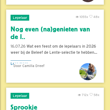
1055x
48x
Lepelaar
Nog even (na)genieten van
de l..
16.07.26
Wat een feest om de lepelaars in 2026
weer bij de Beleef de Lente-selectie te hebben...
Lees meer
Door Camilla Dreef
712x
58x
Lepelaar
Sprookje