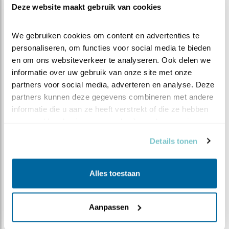
Deze website maakt gebruik van cookies
laten wachten. De volgende stap is de sprong naar de
richel, waar ze bovendien meer ruimte hebben voor het
We gebruiken cookies om content en advertenties te 
oefenen. En het zal dan niet lang duren voordat de
personaliseren, om functies voor social media te bieden 
eerste kuuk de spring in het diepe waagt. Tot die tijd
en om ons websiteverkeer te analyseren. Ook delen we 
mogen wij nog genieten van deze fight club!
informatie over uw gebruik van onze site met onze 
partners voor social media, adverteren en analyse. Deze 
partners kunnen deze gegevens combineren met andere 
informatie die u aan ze heeft verstrekt of die ze hebben 
verzameld op basis van uw gebruik van hun services.
Details tonen
Alles toestaan
Aanpassen
Turend naar de buitenwereld