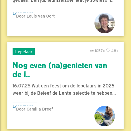
gedaan. Een jubileumseizoen laat je sowieso n..
Lees meer
Door Louis van Oort
1057x
48x
Lepelaar
Nog even (na)genieten van
de l..
16.07.26
Wat een feest om de lepelaars in 2026
weer bij de Beleef de Lente-selectie te hebben...
Lees meer
Door Camilla Dreef