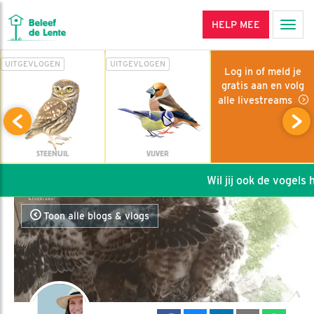
HELP MEE
Men
UITGEVLOGEN
UITGEVLOGEN
Log in of meld je
gratis aan en volg
alle livestreams
STEENUIL
VIJVER
Wil jij ook de vogels he
Toon alle blogs & vlogs