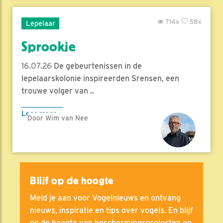
714x
58x
Lepelaar
Sprookje
16.07.26
De gebeurtenissen in de
lepelaarskolonie inspireerden Srensen, een
trouwe volger van ..
Lees meer
Door Wim van Nee
Blijf op de hoogte
Meld je aan voor Vogelnieuws en ontvang
nieuws, inspiratie en tips over vogels. En blijf
op de hoogte van beschermingsprojecten en