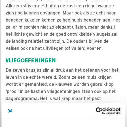
Allereerst is er net buiten de kast een richel waar ze
zich nog kunnen opvangen. Maar ook als ze echt naar
beneden kukelen komen ze heelhuids beneden aan. Het
zal er misschien niet zo elegant uitzien, maar dankzij
het lichte gewicht en de goed ontwikkelde vleugels zal
de landing relatief zacht zijn. De ouders blijven de
valken ook na het uitvliegen (of vallen) voeren.
VLIEGOEFENINGEN
De zeven brusjes zijn al druk aan het oefenen voor het
leven in de echte wereld. Zodra ze een muis krijgen
wordt er gemanteld, de klauwen worden gebruikt op
'prooi' in de kast en vliegoefeningen staan ook op het
dagprogramma. Het is wat krap maar het past
net. Sterke vleugelspieren en een goede controle zijn
belangrijk voor de vliegkunsten buiten de kast. Door nu
veel te oefenen zal het uitvliegen binnenkort beter
gaan. En dat uitvliegen zal niet heel lang meer op zich