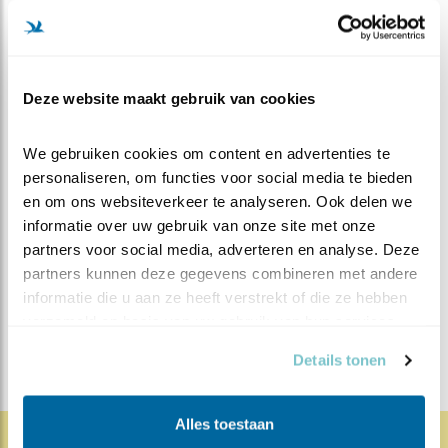
Deze website maakt gebruik van cookies
Miranda Engels
We gebruiken cookies om content en advertenties te 
personaliseren, om functies voor social media te bieden 
MEER OVER
en om ons websiteverkeer te analyseren. Ook delen we 
Vind ik leuk
informatie over uw gebruik van onze site met onze 
Bewaar deze blog
Vijver
Alle Beleef de Lente
partners voor social media, adverteren en analyse. Deze 
partners kunnen deze gegevens combineren met andere 
blogs
informatie die u aan ze heeft verstrekt of die ze hebben 
verzameld op basis van uw gebruik van hun services.
DEEL DIT BERICHT
Details tonen
Alles toestaan