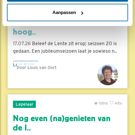
1857x
68x
Natuur en Vogels
Aanpassen
Herleef de Lente: de vele
hoog..
17.07.26
Beleef de Lente zit erop; seizoen 20 is
gedaan. Een jubileumseizoen laat je sowieso n..
Lees meer
Door Louis van Oort
1061x
48x
Lepelaar
Nog even (na)genieten van
de l..