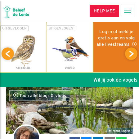
HELP MEE
Men
UITGEVLOGEN
UITGEVLOGEN
Log in of meld je
gratis aan en volg
alle livestreams
STEENUIL
VIJVER
Wil jij ook de vogels h
Toon alle blogs & vlogs
Miranda Engels