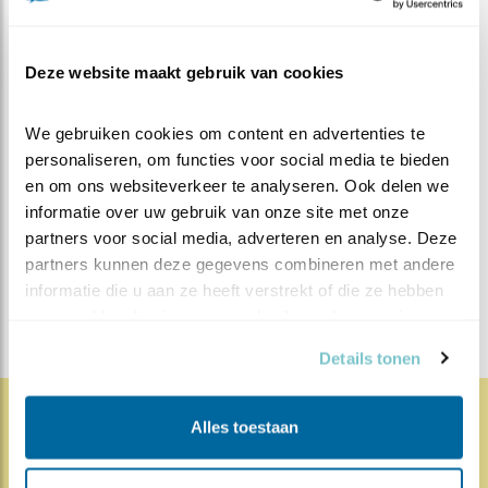
succesvol, maar wie weet! Ik ben in ieder geval al heel
blij met deze twee succesvolle broedsels.
Deze website maakt gebruik van cookies
We gebruiken cookies om content en advertenties te 
MEER OVER
Vind ik leuk
personaliseren, om functies voor social media te bieden 
Bewaar deze blog
en om ons websiteverkeer te analyseren. Ook delen we 
Koolmees
Alle Beleef de
informatie over uw gebruik van onze site met onze 
Lente blogs
partners voor social media, adverteren en analyse. Deze 
partners kunnen deze gegevens combineren met andere 
DEEL DIT BERICHT
informatie die u aan ze heeft verstrekt of die ze hebben 
verzameld op basis van uw gebruik van hun services.
Details tonen
Alles toestaan
1854x
68x
Natuur en Vogels