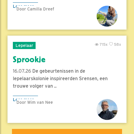
Lees meer
Door Camilla Dreef
715x
58x
Lepelaar
Sprookje
16.07.26
De gebeurtenissen in de
lepelaarskolonie inspireerden Srensen, een
trouwe volger van ..
Lees meer
Door Wim van Nee