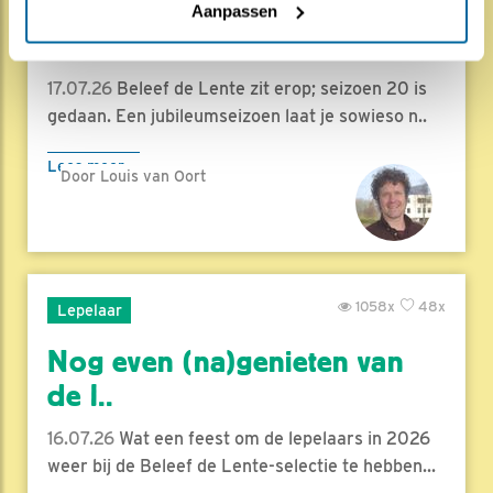
Herleef de Lente: de vele
Aanpassen
hoog..
17.07.26
Beleef de Lente zit erop; seizoen 20 is
gedaan. Een jubileumseizoen laat je sowieso n..
Lees meer
Door Louis van Oort
1058x
48x
Lepelaar
Nog even (na)genieten van
de l..
16.07.26
Wat een feest om de lepelaars in 2026
weer bij de Beleef de Lente-selectie te hebben...