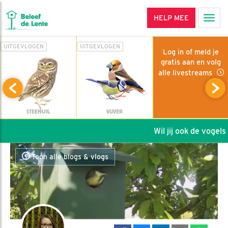
HELP MEE
Men
UITGEVLOGEN
UITGEVLOGEN
Log in of meld je
gratis aan en volg
alle livestreams
STEENUIL
VIJVER
Wil jij ook de vogels h
Toon alle blogs & vlogs