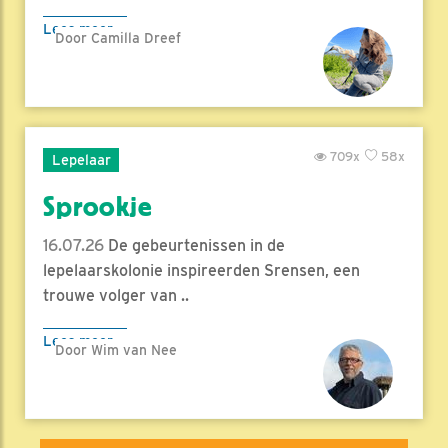
Lees meer
Door Camilla Dreef
709x
58x
Lepelaar
Sprookje
16.07.26
De gebeurtenissen in de
lepelaarskolonie inspireerden Srensen, een
trouwe volger van ..
Lees meer
Door Wim van Nee