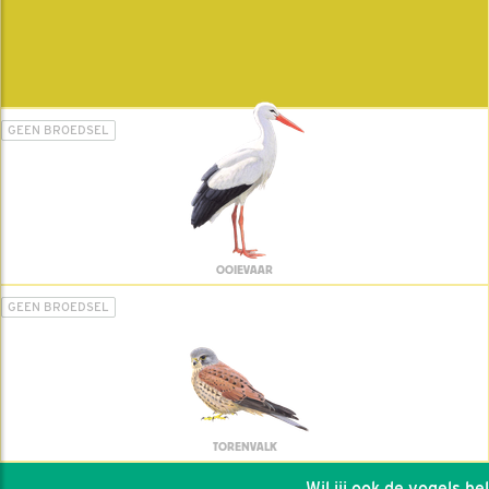
GEEN BROEDSEL
OOIEVAAR
GEEN BROEDSEL
TORENVALK
Wil jij ook de vogels helpe