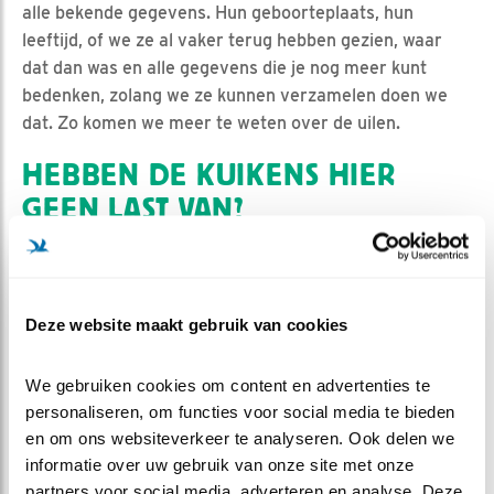
alle bekende gegevens. Hun geboorteplaats, hun
leeftijd, of we ze al vaker terug hebben gezien, waar
dat dan was en alle gegevens die je nog meer kunt
bedenken, zolang we ze kunnen verzamelen doen we
dat. Zo komen we meer te weten over de uilen.
HEBBEN DE KUIKENS HIER
GEEN LAST VAN?
Uiteraard is het ringen voor de kuikens altijd een stress
momentje. Voor hen is dit de eerste (en hopelijk laatste)
directe aanvaring met een mens-dier. Ze kennen ons
Deze website maakt gebruik van cookies
natuurlijk niet. Het kenmerkende 'klakken' met hun
snavel, doen ze wanneer ze zich bedreigd voelen. Zoals
We gebruiken cookies om content en advertenties te 
gisteren al in het blog vermeld en waarschijnlijk ook
personaliseren, om functies voor social media te bieden 
door de live-kijkers vanmiddag gezien, was het even
en om ons websiteverkeer te analyseren. Ook delen we 
bijkomen van de schrik. De kuikens maken het
informatie over uw gebruik van onze site met onze 
inmiddels weer goed. Ook de ring zelf levert geen
partners voor social media, adverteren en analyse. Deze 