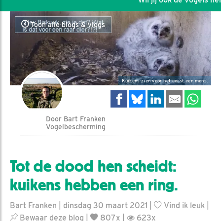
Toon alle blogs & vlogs
Kuikens zien voor het eerst een mens.
Door Bart Franken
Vogelbescherming
Tot de dood hen scheidt:
kuikens hebben een ring.
Bart Franken | dinsdag 30 maart 2021 |
Vind ik leuk
|
Bewaar deze blog
|
807x |
623x