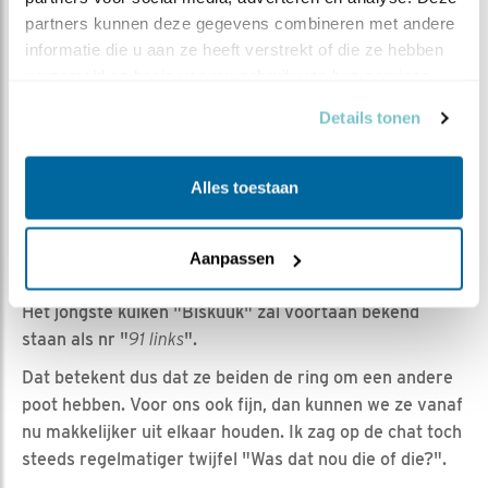
enkele hinder of schade op voor de kuikens. De ring is
partners kunnen deze gegevens combineren met andere 
zo aangebracht dat deze los om de poot zit en ook
informatie die u aan ze heeft verstrekt of die ze hebben 
comfortabel blijft zitten als de uilen straks volwassen
verzameld op basis van uw gebruik van hun services.
zijn. De ring weegt ook praktisch niks en zit voor de
uilen niet op een hinderlijke plek.
Details tonen
DE GEGEVENS
Alles toestaan
De ringnummers
Ons oudste kuiken "Kuukeen" gaat voortaan door het
Aanpassen
leven als nr "
90 rechts
".
Het jongste kuiken "Biskuuk" zal voortaan bekend
staan als nr "
91 links
".
Dat betekent dus dat ze beiden de ring om een andere
poot hebben. Voor ons ook fijn, dan kunnen we ze vanaf
nu makkelijker uit elkaar houden. Ik zag op de chat toch
steeds regelmatiger twijfel "Was dat nou die of die?".