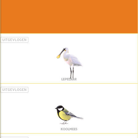
UITGEVLOGEN
LEPELAAR
UITGEVLOGEN
KOOLMEES