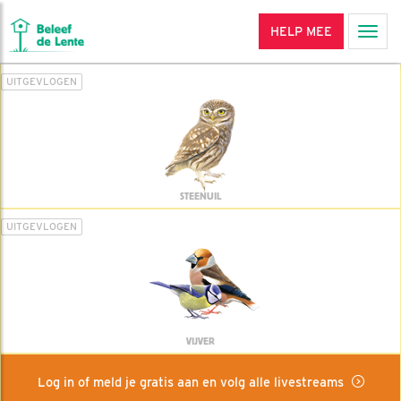
HELP MEE
Men
UITGEVLOGEN
STEENUIL
UITGEVLOGEN
VIJVER
Log in of meld je gratis aan en volg alle livestreams