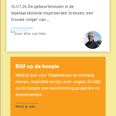
16.07.26
De gebeurtenissen in de
lepelaarskolonie inspireerden Srensen, een
trouwe volger van ..
Lees meer
Door Wim van Nee
Blijf op de hoogte
Meld je aan voor Vogelnieuws en ontvang
nieuws, inspiratie en tips over vogels. En blijf
op de hoogte van beschermingsprojecten en
evenementen.
Meld je aan