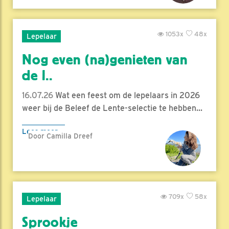
1053x
48x
Lepelaar
Nog even (na)genieten van
de l..
16.07.26
Wat een feest om de lepelaars in 2026
weer bij de Beleef de Lente-selectie te hebben...
Lees meer
Door Camilla Dreef
709x
58x
Lepelaar
Sprookje