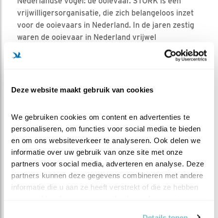
Nederlandse vogel: de ooievaar. STORK is een
vrijwilligersorganisatie, die zich belangeloos inzet
voor de ooievaars in Nederland. In de jaren zestig
waren de ooievaar in Nederland vrijwel
uitgestorven, door het gebruik van zware
pesticiden zoals DDT. Om de ooievaar te laten
terugkeren, hebben vele vrijwilligers en
Vogelbescherming Nederland zich sinds 1969 flink
Deze website maakt gebruik van cookies
ingezet. Het doel was de terugkeer van de ooievaar
als broedvogel in Nederland. Dat lukt. Met de
We gebruiken cookies om content en advertenties te 
ooievaars lijkt het nu goed te gaan. Het aantal
personaliseren, om functies voor social media te bieden 
broedparen neemt weer toe. Bezoek de
website
en om ons websiteverkeer te analyseren. Ook delen we 
van STORK
informatie over uw gebruik van onze site met onze 
partners voor social media, adverteren en analyse. Deze 
partners kunnen deze gegevens combineren met andere 
MEER OVER
Vind ik leuk
informatie die u aan ze heeft verstrekt of die ze hebben 
Bewaar deze blog
verzameld op basis van uw gebruik van hun services.
Ooievaar
Alle Beleef de
Details tonen