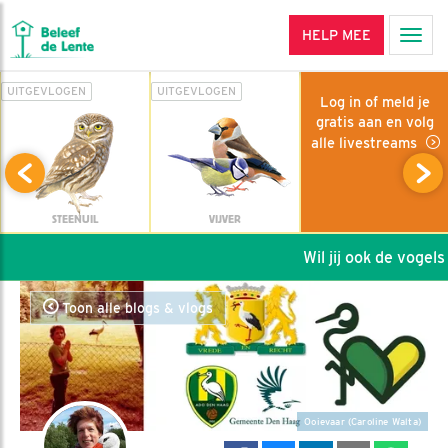
HELP MEE
Men
UITGEVLOGEN
UITGEVLOGEN
Log in of meld je
gratis aan en volg
alle livestreams
STEENUIL
VIJVER
Wil jij ook de vogels 
Toon alle blogs & vlogs
Ooievaar (Caroline Walta)