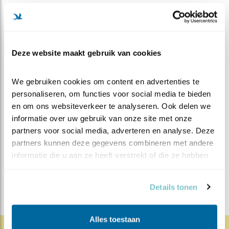
in het
onderzoeksheet
. Geen idee wat het is? Geen nood
wij kunnen achteraf meekijken om te zien wat het is.
Alvast bedankt voor jullie hulp.
Deze website maakt gebruik van cookies
Tot die tijd moeten we nog heel even geduld hebben,
het duurt niet lang meer… TikTok TikTok.
We gebruiken cookies om content en advertenties te 
personaliseren, om functies voor social media te bieden 
en om ons websiteverkeer te analyseren. Ook delen we 
MEER OVER
Vind ik leuk
informatie over uw gebruik van onze site met onze 
Bewaar deze blog
partners voor social media, adverteren en analyse. Deze 
Zeearend
Alle Beleef de
partners kunnen deze gegevens combineren met andere 
Lente blogs
informatie die u aan ze heeft verstrekt of die ze hebben 
verzameld op basis van uw gebruik van hun services.
DEEL DIT BERICHT
Details tonen
Alles toestaan