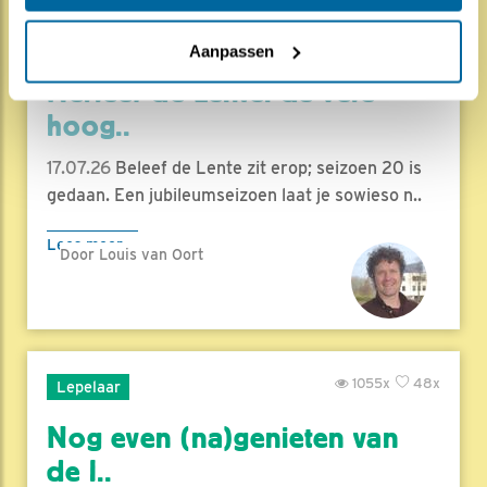
1841x
68x
Natuur en Vogels
Aanpassen
Herleef de Lente: de vele
hoog..
17.07.26
Beleef de Lente zit erop; seizoen 20 is
gedaan. Een jubileumseizoen laat je sowieso n..
Lees meer
Door Louis van Oort
1055x
48x
Lepelaar
Nog even (na)genieten van
de l..