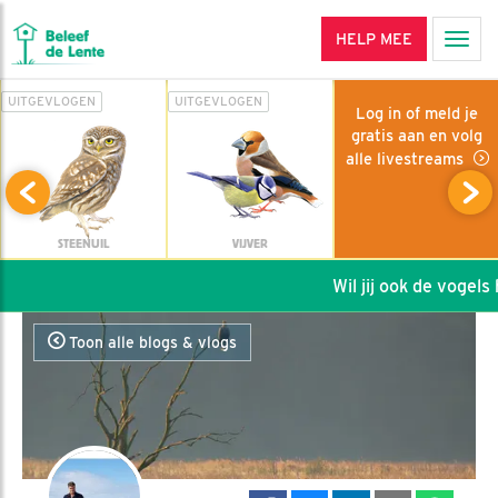
HELP MEE
Men
UITGEVLOGEN
UITGEVLOGEN
Log in of meld je
gratis aan en volg
alle livestreams
STEENUIL
VIJVER
Wil jij ook de vogels h
Toon alle blogs & vlogs