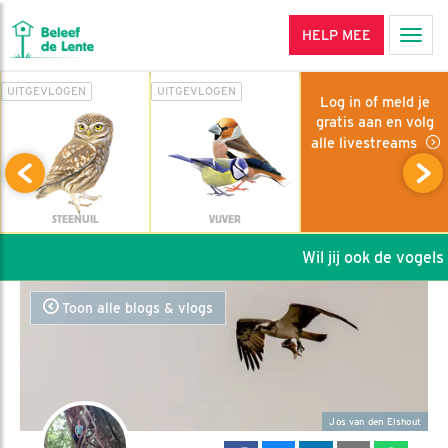
HELP MEE
Men
UITGEVLOGEN
UITGEVLOGEN
Log in of meld je
gratis aan en volg
alle livestreams
STEENUIL
VIJVER
Wil jij ook de vogels 
Toon alle blogs & vlogs
Jos van den Elshout