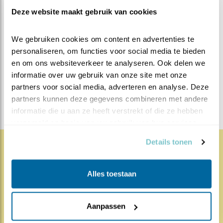
Deze website maakt gebruik van cookies
MEER OVER
Vind ik leuk
We gebruiken cookies om content en advertenties te 
Bewaar deze blog
Visarend
Alle Beleef de
personaliseren, om functies voor social media te bieden 
en om ons websiteverkeer te analyseren. Ook delen we 
Lente blogs
informatie over uw gebruik van onze site met onze 
DEEL DIT BERICHT
partners voor social media, adverteren en analyse. Deze 
partners kunnen deze gegevens combineren met andere 
informatie die u aan ze heeft verstrekt of die ze hebben 
verzameld op basis van uw gebruik van hun services.
Details tonen
1859x
68x
Natuur en Vogels
Alles toestaan
Herleef de Lente: de vele
hoog..
Aanpassen
17.07.26
Beleef de Lente zit erop; seizoen 20 is