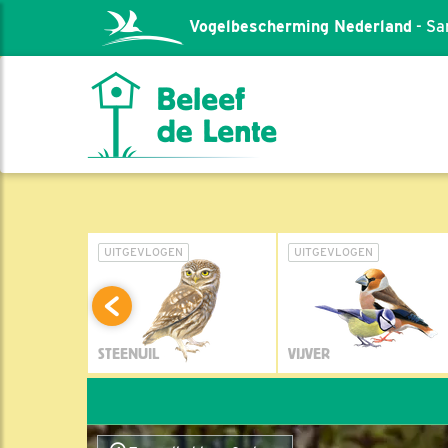
Vogelbescherming Nederland
- Sa
L
UITGEVLOGEN
UITGEVLOGEN
STEENUIL
VIJVER