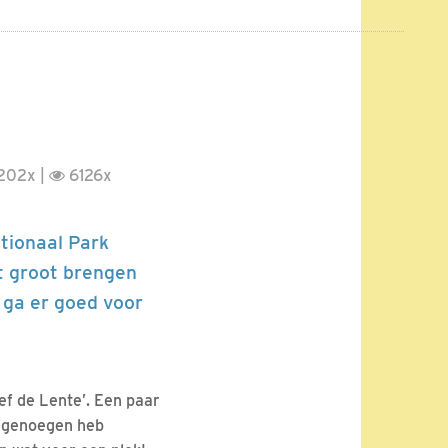
202x |
6126x
ationaal Park
t groot brengen
, ga er goed voor
ef de Lente’. Een paar
el genoegen heb