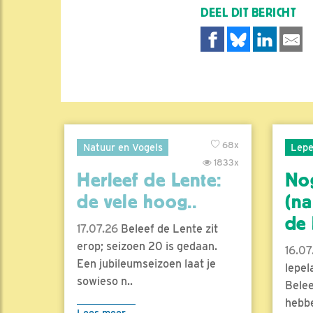
DEEL DIT BERICHT
68x
Natuur en Vogels
Lepe
1833x
Herleef de Lente:
No
de vele hoog..
(na
de l
17.07.26
Beleef de Lente zit
erop; seizoen 20 is gedaan.
16.07
Een jubileumseizoen laat je
lepel
sowieso n..
Belee
hebbe
Lees meer