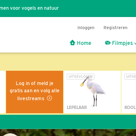
men voor vogels en natuur
Inloggen
Registreren
Home
Filmpjes
UITGEVLOGEN
UITG
Log in of meld je
gratis aan en volg alle
livestreams
LEPELAAR
KOOL