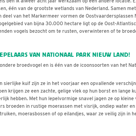
s ben ik alweer acht jaar werkzaam op een andere locatie. E
en, één van de grootste wetlands van Nederland. Samen me
n deel van het Markermeer vormen de Oostvaardersplassen 
ogelgebied van bijna 30.000 hectare ligt op de Oost-Atlantis
izenden vogels bezocht om te rusten, overwinteren of te broed
LEPELAARS VAN NATIONAAL PARK NIEUW LAND!
jzondere broedvogel en is één van de icoonsoorten van het Na
 sierlijke kuif zijn ze in het voorjaar een opvallende verschij
oen krijgen ze een zachte, gelige vlek op hun borst en lange 
erlijk hebben. Met hun lepelvormige snavel jagen ze op kleine 
rs broeden in rustige moerassen met visrijk, ondiep water en 
ruiken, moerasbossen of op eilandjes, waar ze veilig zijn in 