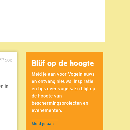
58x
Blijf op de hoogte
Meld je aan voor Vogelnieuws
en ontvang nieuws, inspiratie
n in
en tips over vogels. En blijf op
de hoogte van
n
beschermingsprojecten en
evenementen.
Meld je aan