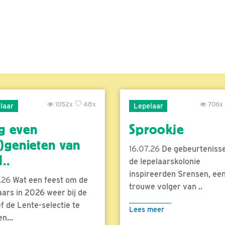
1052x
48x
706x
laar
Lepelaar
g even
Sprookje
)genieten van
16.07.26
De gebeurtenisse
..
de lepelaarskolonie
inspireerden Srensen, ee
.26
Wat een feest om de
trouwe volger van ..
aars in 2026 weer bij de
f de Lente-selectie te
Lees meer
n...