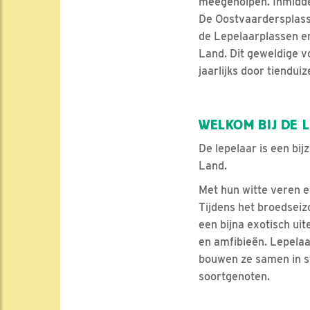
meegeholpen. Inmiddel
De Oostvaardersplass
de Lepelaarplassen e
Land. Dit geweldige v
jaarlijks door tiendu
WELKOM BIJ DE 
De lepelaar is een bi
Land.
Met hun witte veren en
Tijdens het broedseiz
een bijna exotisch uit
en amfibieën. Lepelaa
bouwen ze samen in st
soortgenoten.