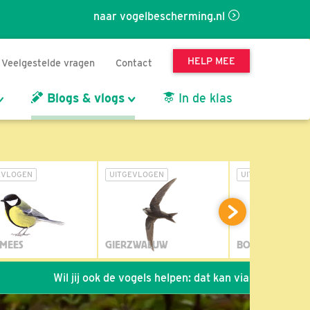
naar vogelbescherming.nl
HELP MEE
Veelgestelde vragen
Contact
Blogs & vlogs
In de klas
EVLOGEN
UITGEVLOGEN
UITGEVLOGEN
MEES
GIERZWALUW
BOSUIL
Wil jij ook de vogels helpen: dat kan via de link!
*
Seiz