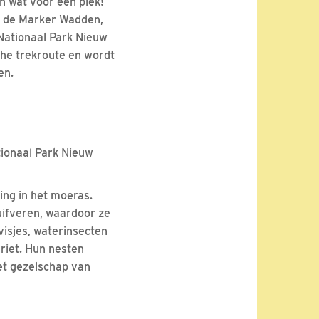
n wat voor een plek!
t de Marker Wadden,
Nationaal Park Nieuw
che trekroute en wordt
en.
tionaal Park Nieuw
ning in het moeras.
kuifveren, waardoor ze
visjes, waterinsecten
riet. Hun nesten
het gezelschap van