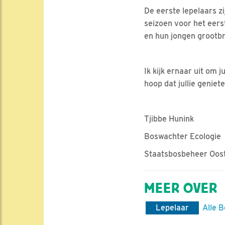
De eerste lepelaars z
seizoen voor het eers
en hun jongen grootb
Ik kijk ernaar uit om
hoop dat jullie geniet
Tjibbe Hunink
Boswachter Ecologie
Staatsbosbeheer Oos
MEER OVER
Lepelaar
Alle B