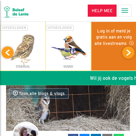
HELP MEE
Men
UITGEVLOGEN
UITGEVLOGEN
Log in of meld je
gratis aan en volg
alle livestreams
STEENUIL
VIJVER
Wil jij ook de vogels he
Toon alle blogs & vlogs