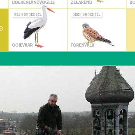
BOERENLANDVOGELS
ZEEAREND
BO
GEEN BROEDSEL
GEEN BROEDSEL
OOIEVAAR
TORENVALK