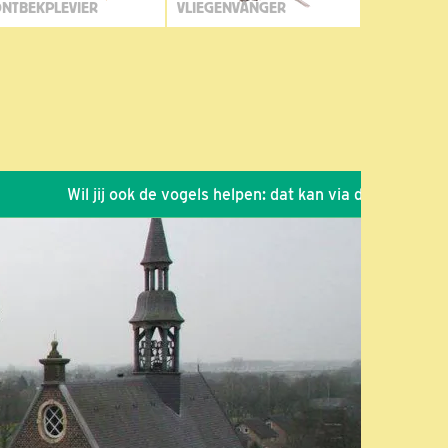
NTBEKPLEVIER
VLIEGENVANGER
Wil jij ook de vogels helpen: dat kan via de link!
*
Seizoe