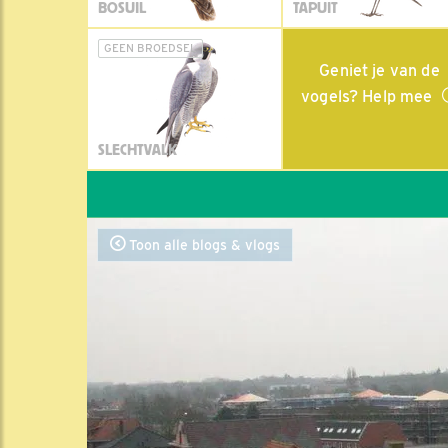
BOSUIL
TAPUIT
GEEN BROEDSEL
Geniet je van de
vogels? Help mee
SLECHTVALK
Toon alle blogs & vlogs