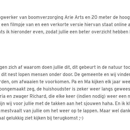
gwerker van boomverzorging Arie Arts en 20 meter de hoogte
een filmpje van en een verkorte versie hiervan staat online a
ts ik hieronder even, zodat jullie een beter overzicht hebben h
 zich af waarom doen jullie dit, dit gebeurt in de natuur toc
dit nest lopen mensen onder door. De gemeente en wij vinden
rden, om afwaaien te voorkomen. Pa en Ma kijken elk jaar we
oongemaakt zeg, de huishoudster is zeker weer langs gewees
ria en zwager Richard, die elke keer (indien nodig) weer een
ijn wij voor jullie met de takken aan het sjouwen haha. En ik k
estvaalt van jullie om het weer op te lappen. Maar wel dankb
 gelukkig ziet kijken bij terugkomst ;-)