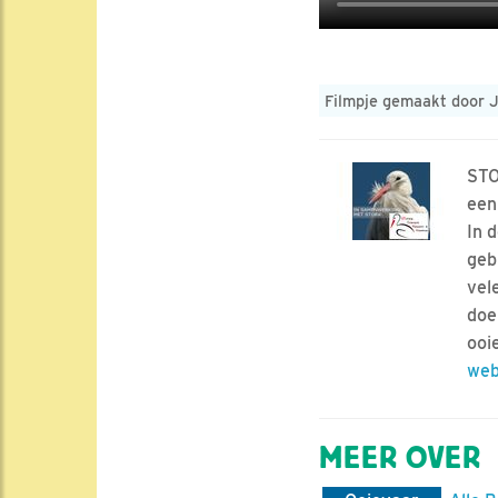
Filmpje gemaakt door 
STO
een
In 
geb
vel
doe
ooi
web
MEER OVER