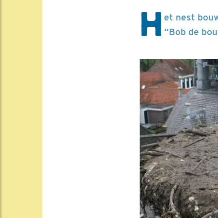
H
et nest bouw
“Bob de bouw