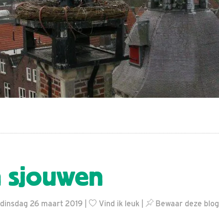
 sjouwen
dinsdag 26 maart 2019 |
Vind ik leuk
|
Bewaar deze blog