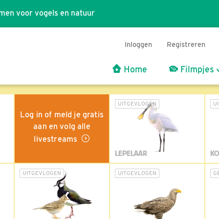
men voor vogels en natuur
Inloggen
Registreren
Home
Filmpjes
UITGEVLOGEN
U
Log in of meld je gratis
aan en volg alle
livestreams
LEPELAAR
KO
UITGEVLOGEN
UITGEVLOGEN
G