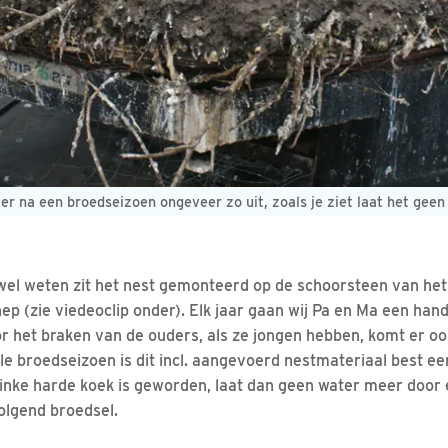
 er na een broedseizoen ongeveer zo uit, zoals je ziet laat het gee
s wel weten zit het nest gemonteerd op de schoorsteen van he
p (zie viedeoclip onder). Elk jaar gaan wij Pa en Ma een hand
or het braken van de ouders, als ze jongen hebben, komt er oo
e broedseizoen is dit incl. aangevoerd nestmateriaal best een
inke harde koek is geworden, laat dan geen water meer door 
volgend broedsel.