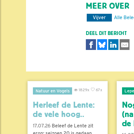
MEER OVER
Vijver
Alle Bele
DEEL DIT BERICHT
1829x
67x
Natuur en Vogels
Lepe
Herleef de Lente:
No
de vele hoog..
(na
de l
17.07.26
Beleef de Lente zit
erop; seizoen 20 is gedaan.