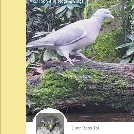
Toon alle blogs & vlogs
Door Roos Tol