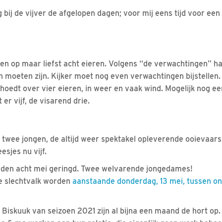
ig bij de vijver de afgelopen dagen; voor mij eens tijd voor ee
den op maar liefst acht eieren. Volgens “de verwachtingen” ha
moeten zijn. Kijker moet nog even verwachtingen bijstellen.
oedt over vier eieren, in weer en vaak wind. Mogelijk nog e
er vijf, de visarend drie.
twee jongen, de altijd weer spektakel opleverende ooievaars
esjes nu vijf.
den acht mei geringd. Twee welvarende jongedames!
e slechtvalk worden
aanstaande donderdag, 13 mei, tussen o
 Biskuuk van seizoen 2021 zijn al bijna een maand de hort op