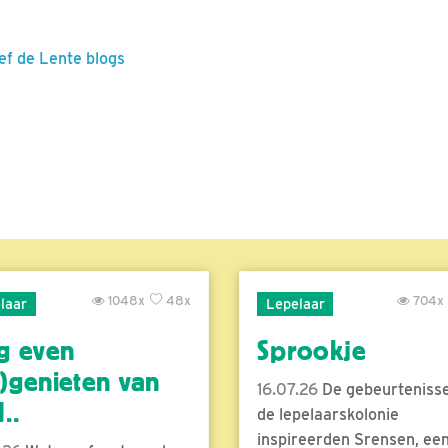
ef de Lente blogs
1048x
48x
704x
laar
Lepelaar
g even
Sprookje
)genieten van
16.07.26
De gebeurtenisse
..
de lepelaarskolonie
inspireerden Srensen, ee