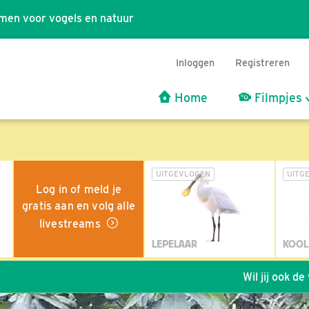
men voor vogels en natuur
Inloggen
Registreren
Home
Filmpjes
UITGEVLOGEN
UITG
Log in of meld je
gratis aan en volg alle
livestreams
LEPELAAR
KOOL
Wil jij ook de vogels hel