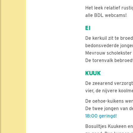
Het leek relatief rust
alle BDL webcams!
EI
De kerkuil zit te broe
bedonsvederde jongen 
Mevrouw scholekster h
De torenvalk bebroedt 
KUUK
De zeearend verzorgt 
vier, de nijvere koolme
De oehoe-kuikens wer
De twee jongen van d
18:00 geringd!
Bosuiltjes Kuukeen en