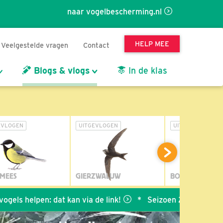
naar vogelbescherming.nl
HELP MEE
Veelgestelde vragen
Contact
Blogs & vlogs
In de klas
EVLOGEN
UITGEVLOGEN
UITGEVLOGEN
MEES
GIERZWALUW
BOSUIL
pen: dat kan via de link!
*
Seizoen 2026 van BDL is afges