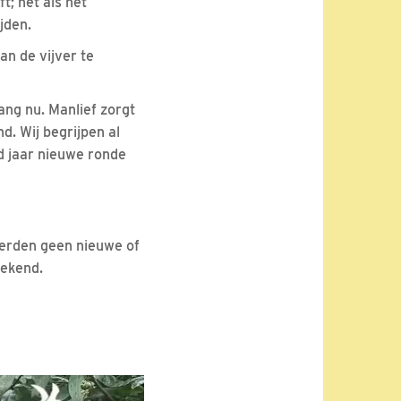
t; net als het
jden.
van de vijver te
ang nu. Manlief zorgt
d. Wij begrijpen al
d jaar nieuwe ronde
werden geen nieuwe of
rekend.