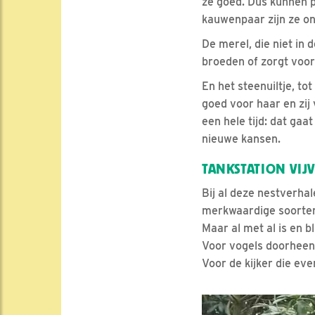
ze goed. Dus kunnen p
kauwenpaar zijn ze on
De merel, die niet in d
broeden of zorgt voor v
En het steenuiltje, to
goed voor haar en zij 
een hele tijd: dat ga
nieuwe kansen.
TANKSTATION VIJ
Bij al deze nestverha
merkwaardige soorten 
Maar al met al is en bl
Voor vogels doorheen
Voor de kijker die eve