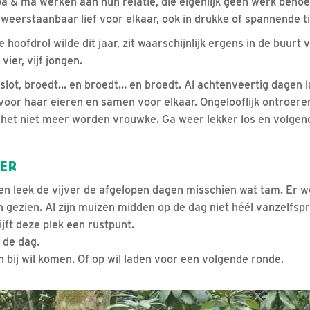
a & ma werken aan hun relatie, die eigenlijk geen werk behoef
weerstaanbaar lief voor elkaar, ook in drukke of spannende ti
e hoofdrol wilde dit jaar, zit waarschijnlijk ergens in de buurt 
ier, vijf jongen.
t slot, broedt… en broedt… en broedt. Al achtenveertig dagen l
voor haar eieren en samen voor elkaar. Ongelooflijk ontroeren
at het niet meer worden vrouwke. Ga weer lekker los en volgen
VER
len leek de vijver de afgelopen dagen misschien wat tam. Er 
gezien. Al zijn muizen midden op de dag niet héél vanzelfsp
ijft deze plek een rustpunt.
 de dag.
n bij wil komen. Of op wil laden voor een volgende ronde.