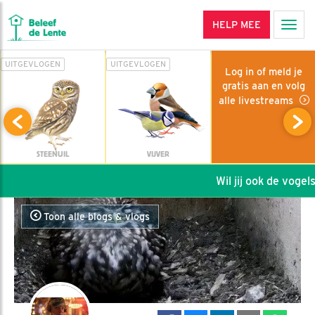
HELP MEE
Men
UITGEVLOGEN
UITGEVLOGEN
Log in of meld je
gratis aan en volg
alle livestreams
STEENUIL
VIJVER
Wil jij ook de vogels 
Toon alle blogs & vlogs