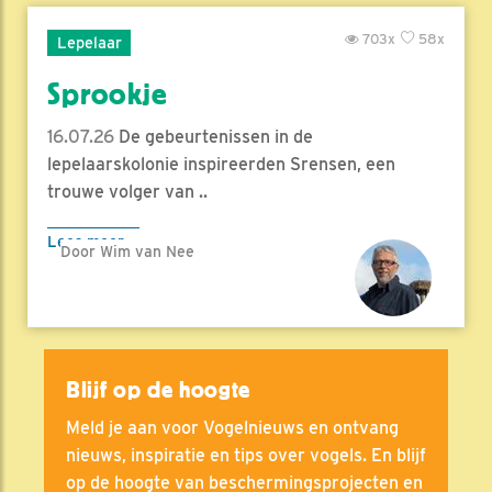
703x
58x
Lepelaar
Sprookje
16.07.26
De gebeurtenissen in de
lepelaarskolonie inspireerden Srensen, een
trouwe volger van ..
Lees meer
Door Wim van Nee
Blijf op de hoogte
Meld je aan voor Vogelnieuws en ontvang
nieuws, inspiratie en tips over vogels. En blijf
op de hoogte van beschermingsprojecten en