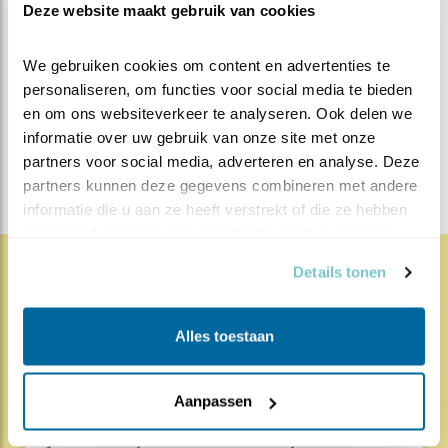
Deze website maakt gebruik van cookies
MEER OVER
Vind ik leuk
Bewaar deze blog
We gebruiken cookies om content en advertenties te 
Steenuil
Alle Beleef de
personaliseren, om functies voor social media te bieden 
Lente blogs
en om ons websiteverkeer te analyseren. Ook delen we 
informatie over uw gebruik van onze site met onze 
DEEL DIT BERICHT
partners voor social media, adverteren en analyse. Deze 
partners kunnen deze gegevens combineren met andere 
informatie die u aan ze heeft verstrekt of die ze hebben 
verzameld op basis van uw gebruik van hun services.
Details tonen
1824x
67x
Natuur en Vogels
Alles toestaan
Herleef de Lente: de vele
hoog..
Aanpassen
17.07.26
Beleef de Lente zit erop; seizoen 20 is
gedaan. Een jubileumseizoen laat je sowieso n..