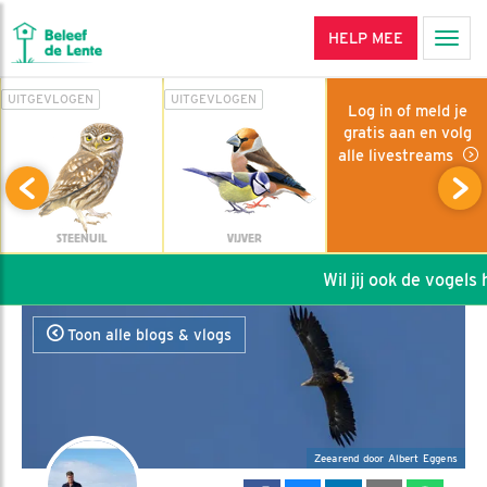
HELP MEE
Men
UITGEVLOGEN
UITGEVLOGEN
Log in of meld je
gratis aan en volg
alle livestreams
STEENUIL
VIJVER
Wil jij ook de vogels h
Toon alle blogs & vlogs
Zeearend door Albert Eggens