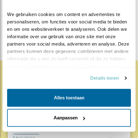
Bewaar deze blog
Zeearend
Alle Beleef de
We gebruiken cookies om content en advertenties te 
Lente blogs
personaliseren, om functies voor social media te bieden 
en om ons websiteverkeer te analyseren. Ook delen we 
DEEL DIT BERICHT
informatie over uw gebruik van onze site met onze 
partners voor social media, adverteren en analyse. Deze 
partners kunnen deze gegevens combineren met andere 
informatie die u aan ze heeft verstrekt of die ze hebben 
verzameld op basis van uw gebruik van hun services.
Details tonen
1847x
68x
Natuur en Vogels
Herleef de Lente: de vele
Alles toestaan
hoog..
17.07.26
Beleef de Lente zit erop; seizoen 20 is
Aanpassen
gedaan. Een jubileumseizoen laat je sowieso n..
Lees meer