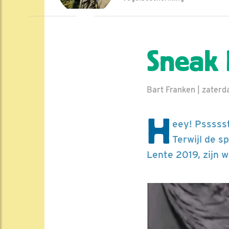
Sneak 
Bart Franken | zaterd
H
eey! Pssssst
Terwijl de s
Lente 2019, zijn w