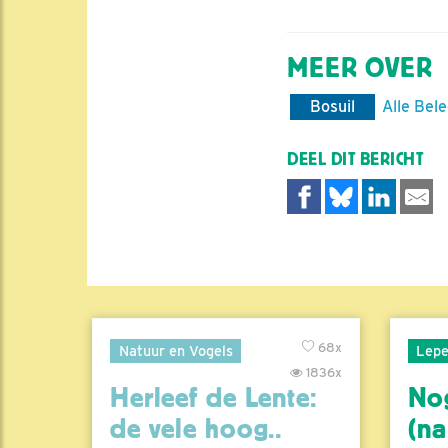
MEER OVER
Bosuil
Alle Bel
DEEL DIT BERICHT
68x
Natuur en Vogels
Lepe
1836x
Herleef de Lente:
No
de vele hoog..
(na