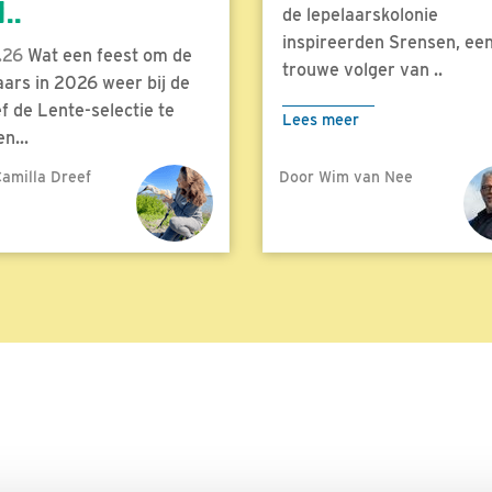
..
de lepelaarskolonie
inspireerden Srensen, ee
.26
Wat een feest om de
trouwe volger van ..
aars in 2026 weer bij de
f de Lente-selectie te
Lees meer
n...
amilla Dreef
Door Wim van Nee
meer