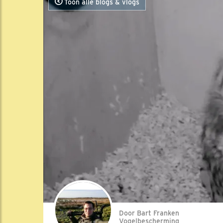
Toon alle blogs & vlogs
Door Bart Franken
Vogelbescherming