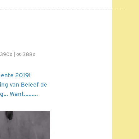
390x |
388x
 Lente 2019!
ing van Beleef de
. Want.........