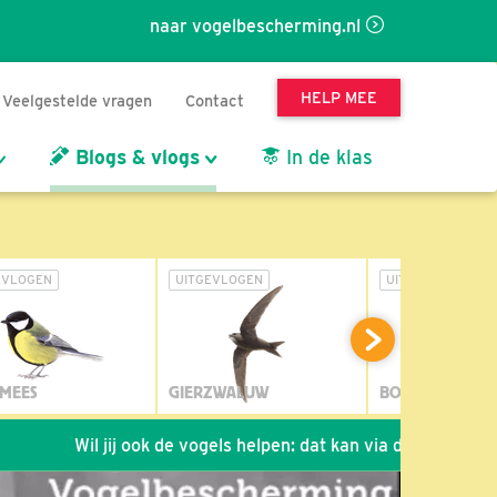
naar vogelbescherming.nl
HELP MEE
Veelgestelde vragen
Contact
Blogs & vlogs
In de klas
EVLOGEN
UITGEVLOGEN
UITGEVLOGEN
MEES
GIERZWALUW
BOSUIL
Wil jij ook de vogels helpen: dat kan via de link!
*
Seizo