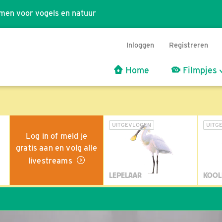
men voor vogels en natuur
Inloggen
Registreren
Home
Filmpjes
UITGEVLOGEN
UITG
Log in of meld je
gratis aan en volg alle
livestreams
LEPELAAR
KOOL