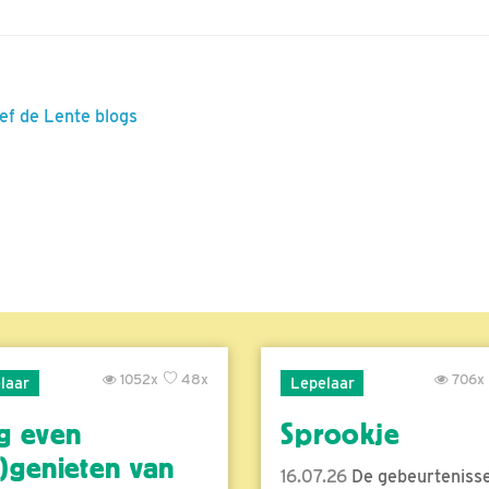
eef de Lente blogs
1052x
48x
706x
laar
Lepelaar
g even
Sprookje
)genieten van
16.07.26
De gebeurtenisse