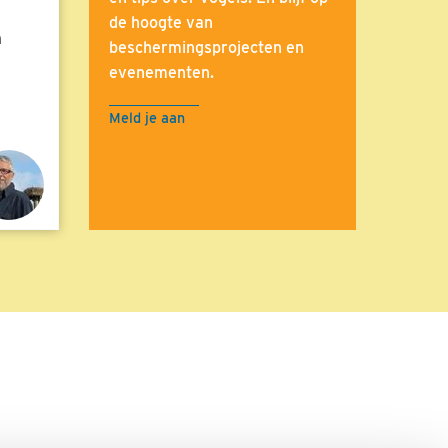
de hoogte van
n
beschermingsprojecten en
evenementen.
Meld je aan