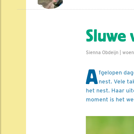
Sluwe 
Sienna Obdeijn | woe
A
fgelopen dag
nest. Vele ta
het nest. Haar ui
moment is het wee