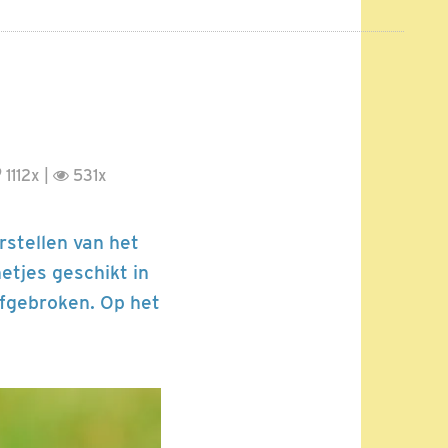
1112x |
531x
stellen van het
etjes geschikt in
afgebroken. Op het