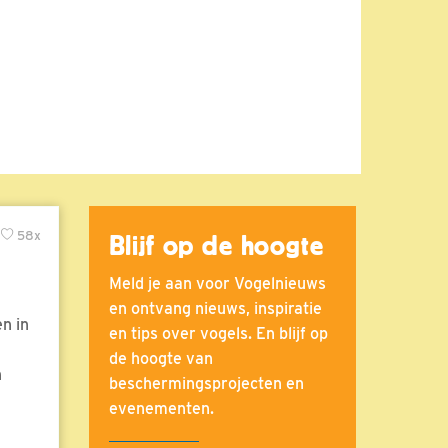
58x
Blijf op de hoogte
Meld je aan voor Vogelnieuws
en ontvang nieuws, inspiratie
n in
en tips over vogels. En blijf op
de hoogte van
n
beschermingsprojecten en
evenementen.