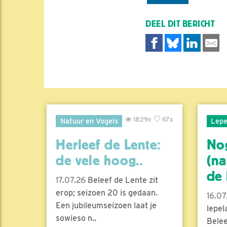
DEEL DIT BERICHT
1829x
67x
Natuur en Vogels
Lepe
Herleef de Lente:
No
de vele hoog..
(na
de l
17.07.26
Beleef de Lente zit
erop; seizoen 20 is gedaan.
16.07
Een jubileumseizoen laat je
lepel
sowieso n..
Belee