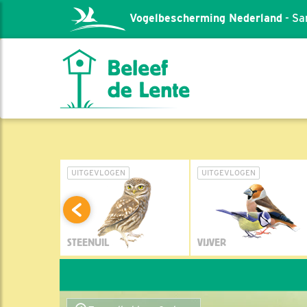
Vogelbescherming Nederland
- Sa
L
UITGEVLOGEN
UITGEVLOGEN
STEENUIL
VIJVER