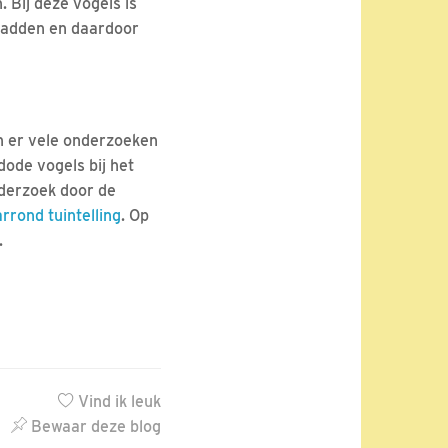
Bij deze vogels is
 hadden en daardoor
en er vele onderzoeken
dode vogels bij het
derzoek door de
arrond tuintelling
. Op
n.
Vind ik leuk
Bewaar deze blog