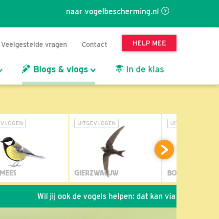
naar vogelbescherming.nl
HELP MEE
Veelgestelde vragen
Contact
Blogs & vlogs
In de klas
EVLOGEN
UITGEVLOGEN
UITGEVLOGEN
MEES
GIERZWALUW
BOSUIL
Wil jij ook de vogels helpen: dat kan via de link!
*
Seizo