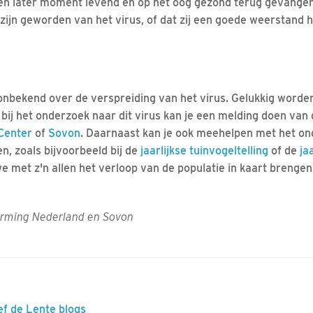
n later moment levend en op het oog gezond terug gevangen. 
ek zijn geworden van het virus, of dat zij een goede weerstand
 onbekend over de verspreiding van het virus. Gelukkig word
bij het onderzoek naar dit virus kan je een melding doen van 
 Center
of
Sovon
. Daarnaast kan je ook meehelpen met het on
en, zoals bijvoorbeeld bij de
jaarlijkse tuinvogeltelling
of de
ja
 met z'n allen het verloop van de populatie in kaart brenge
rming Nederland en Sovon
ef de Lente blogs