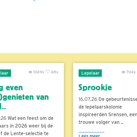
1049x
48x
704x
laar
Lepelaar
g even
Sprookje
)genieten van
16.07.26
De gebeurtenisse
..
de lepelaarskolonie
inspireerden Srensen, ee
.26
Wat een feest om de
trouwe volger van ..
aars in 2026 weer bij de
f de Lente-selectie te
Lees meer