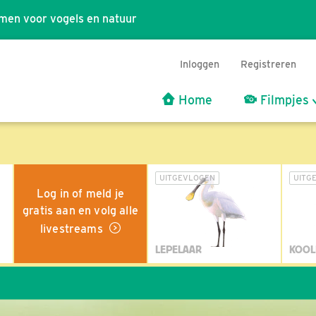
men voor vogels en natuur
Inloggen
Registreren
Home
Filmpjes
UITGEVLOGEN
UITG
Log in of meld je
gratis aan en volg alle
livestreams
LEPELAAR
KOOL