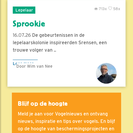
713x
58x
Lepelaar
Sprookje
16.07.26
De gebeurtenissen in de
lepelaarskolonie inspireerden Srensen, een
trouwe volger van ..
Lees meer
Door Wim van Nee
Blijf op de hoogte
Meld je aan voor Vogelnieuws en ontvang
nieuws, inspiratie en tips over vogels. En blijf
op de hoogte van beschermingsprojecten en