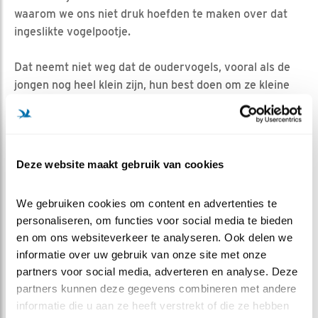
waarom we ons niet druk hoefden te maken over dat
ingeslikte vogelpootje.
Dat neemt niet weg dat de oudervogels, vooral als de
jongen nog heel klein zijn, hun best doen om ze kleine
stukjes licht verteerbaar vlees te voeren. Ze plukken de
prooien zorgvuldig kaal, omdat veren slecht verteren.
Zo houden ze de verteringskosten laag en kunnen de
jongen sneller groeien.
Deze website maakt gebruik van cookies
Omdat vlees zoveel makkelijker verteert dan planten,
We gebruiken cookies om content en advertenties te 
kunnen vleeseters met een veel simpeler maag-en-
personaliseren, om functies voor social media te bieden 
darmstelsel toe dan planteneters. Maar vergeleken
en om ons websiteverkeer te analyseren. Ook delen we 
met vele andere vleesetende vogels hebben de valken
informatie over uw gebruik van onze site met onze 
wel een heel bescheiden verteringsapparaat.
partners voor social media, adverteren en analyse. Deze 
Blog: Piet J. van den Hout | woensdag 15 mei 2019
partners kunnen deze gegevens combineren met andere 
informatie die u aan ze heeft verstrekt of die ze hebben 