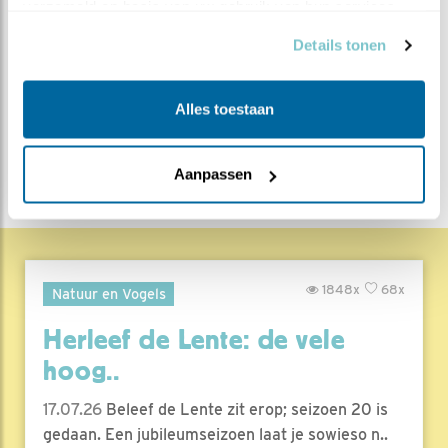
verzameld op basis van uw gebruik van hun services.
MEER OVER
Vind ik leuk
Details tonen
Bewaar deze blog
Slechtvalk
Alle Beleef de
Lente blogs
Alles toestaan
DEEL DIT BERICHT
Aanpassen
1848x
68x
Natuur en Vogels
Herleef de Lente: de vele
hoog..
17.07.26
Beleef de Lente zit erop; seizoen 20 is
gedaan. Een jubileumseizoen laat je sowieso n..