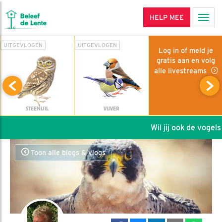
HELP MEE
Men
UITGEVLOGEN
UITGEVLOGEN
Log in of meld je
gratis aan en volg
alle livestreams
STEENUIL
VIJVER
Wil jij ook de vogels 
Toon alle blogs & vlogs