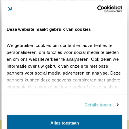
kunnen vleeseters met een veel simpeler maag-en-
darmstelsel toe dan planteneters. Maar vergeleken
met vele andere vleesetende vogels hebben de valken
wel een heel bescheiden verteringsapparaat.
Deze website maakt gebruik van cookies
Hoe dát zo gekomen is, vertel ik volgende week.
We gebruiken cookies om content en advertenties te 
personaliseren, om functies voor social media te bieden 
en om ons websiteverkeer te analyseren. Ook delen we 
MEER OVER
Vind ik leuk
informatie over uw gebruik van onze site met onze 
Bewaar deze blog
Slechtvalk
Alle Beleef de
partners voor social media, adverteren en analyse. Deze 
partners kunnen deze gegevens combineren met andere 
Lente blogs
informatie die u aan ze heeft verstrekt of die ze hebben 
verzameld op basis van uw gebruik van hun services.
DEEL DIT BERICHT
Details tonen
Alles toestaan