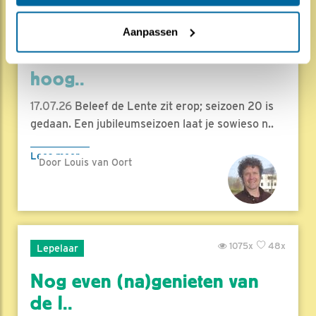
1886x
70x
Natuur en Vogels
Aanpassen
Herleef de Lente: de vele
hoog..
17.07.26
Beleef de Lente zit erop; seizoen 20 is
gedaan. Een jubileumseizoen laat je sowieso n..
Lees meer
Door Louis van Oort
1075x
48x
Lepelaar
Nog even (na)genieten van
de l..