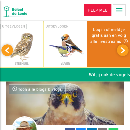
HELP MEE
Men
UITGEVLOGEN
UITGEVLOGEN
Log in of meld je
gratis aan en volg
alle livestreams
STEENUIL
VIJVER
Wil jij ook de vogels 
Toon alle blogs & vlogs