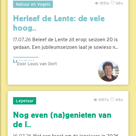
1851x
68x
Natuur en Vogels
Herleef de Lente: de vele
hoog..
17.07.26
Beleef de Lente zit erop; seizoen 20 is
gedaan. Een jubileumseizoen laat je sowieso n..
Lees meer
Door Louis van Oort
1057x
48x
Lepelaar
Nog even (na)genieten van
de l..