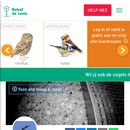
HELP MEE
Men
UITGEVLOGEN
UITGEVLOGEN
Log in of meld je
gratis aan en volg
alle livestreams
STEENUIL
VIJVER
Wil jij ook de vogels he
Toon alle blogs & vlogs