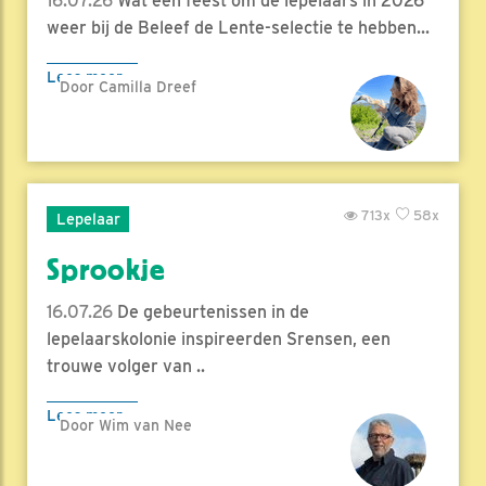
16.07.26
Wat een feest om de lepelaars in 2026
weer bij de Beleef de Lente-selectie te hebben...
Lees meer
Door Camilla Dreef
713x
58x
Lepelaar
Sprookje
16.07.26
De gebeurtenissen in de
lepelaarskolonie inspireerden Srensen, een
trouwe volger van ..
Lees meer
Door Wim van Nee