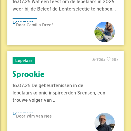
16.07.26
Wat een feest om de lepelaars in 2026
weer bij de Beleef de Lente-selectie te hebben...
Lees meer
Door Camilla Dreef
706x
58x
Lepelaar
Sprookje
16.07.26
De gebeurtenissen in de
lepelaarskolonie inspireerden Srensen, een
trouwe volger van ..
Lees meer
Door Wim van Nee