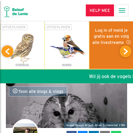
HELP MEE
Men
UITGEVLOGEN
UITGEVLOGEN
Log in of meld je
gratis aan en volg
alle livestreams
STEENUIL
VIJVER
Wil jij ook de vogels h
Toon alle blogs & vlogs
Vrouw Bosuil broedt. Bron: Screenshot VBN