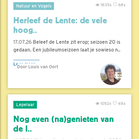
1835x
68x
Natuur en Vogels
Herleef de Lente: de vele
hoog..
17.07.26
Beleef de Lente zit erop; seizoen 20 is
gedaan. Een jubileumseizoen laat je sowieso n..
Lees meer
Door Louis van Oort
1052x
48x
Lepelaar
Nog even (na)genieten van
de l..