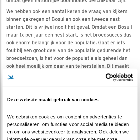
omdat geen natuurlijke boomholtes beschikbaar zijn.
We hebben ook een aantal keren de vraag van kijkers
binnen gekregen of Bosuilen ook een tweede nest
starten. Dit is vrijwel nooit het geval. Omdat een Bosuil
maar 1x per jaar een nest start, is het broedsucces dus
ook enorm belangrijk voor de populatie. Gaat er iets
fout bij een groot deel van de populatie gedurende het
broedseizoen, is het voor de populatie als geheel dan
ook heel moeilijk om daar van te herstellen. Dit maakt
de Bosuil kwetsbaar.
MONITOREN GEEFT ONS INZICHT
Om inzicht te krijgen in het broedsucces van de
Deze website maakt gebruik van cookies
Bosuilen in Nederland, worden de broedlocaties die
bekend zijn (en dat zijn met name de kasten)
We gebruiken cookies om content en advertenties te 
gemonitord. Jongen worden geringd, uitvliegers geteld
personaliseren, om functies voor social media te bieden 
en jaarlijks worden de gegevens vanuit heel Nederland
en om ons websiteverkeer te analyseren. Ook delen we 
verzameld en door SOVON verwerkt. En natuurlijk het
informatie over uw gebruik van onze site met onze 