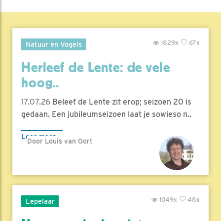
1829x
67x
Natuur en Vogels
Herleef de Lente: de vele
hoog..
17.07.26
Beleef de Lente zit erop; seizoen 20 is
gedaan. Een jubileumseizoen laat je sowieso n..
Lees meer
Door Louis van Oort
1049x
48x
Lepelaar