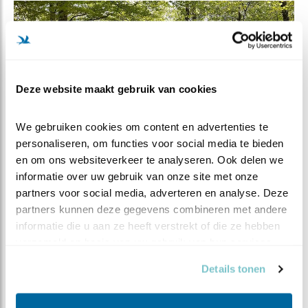
Deze website maakt gebruik van cookies
We gebruiken cookies om content en advertenties te 
personaliseren, om functies voor social media te bieden 
en om ons websiteverkeer te analyseren. Ook delen we 
informatie over uw gebruik van onze site met onze 
partners voor social media, adverteren en analyse. Deze 
partners kunnen deze gegevens combineren met andere 
informatie die u aan ze heeft verstrekt of die ze hebben 
verzameld op basis van uw gebruik van hun services.
Het Nederlands Instituut voor Ecologie (NIOO-
KNAW) doet fundamenteel en strategisch
Details tonen
ecologisch onderzoek. Met meer dan 300
onderzoekers en studenten is het NIOO één van de