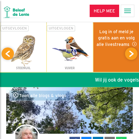
HELP MEE
Men
UITGEVLOGEN
UITGEVLOGEN
Log in of meld je
gratis aan en volg
alle livestreams
STEENUIL
VIJVER
Wil jij ook de vogels 
Toon alle blogs & vlogs