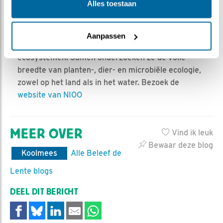
Alles toestaan
grootste onderzoeksinstituten van de Koninklijke
Nederlandse Akademie van Wetenschappen
(KNAW). De NIOO-ers bestuderen organismen,
Aanpassen
populaties, levensgemeenschappen en
ecosystemen. Samen onderzoeken ze de volle
breedte van planten-, dier- en microbiële ecologie,
zowel op het land als in het water. Bezoek de
website van NIOO
MEER OVER
Vind ik leuk
Bewaar deze blog
Koolmees
Alle Beleef de
Lente blogs
DEEL DIT BERICHT