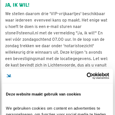
JA, IK WIL!
We stellen daarom drie 'VIP-vrijkaartjes' beschikbaar
waar iedereen evenveel kans op maakt. Het enige wat
u hoeft te doen is een e-mail sturen naar
stone@steenuil.nl met de vermelding "Ja, ik wil!" En
wel vóór zondagochtend 07.00 uur. In de loop van de
zondag trekken we daar onder 'notaristoezicht'
willekeurig drie winnaars uit. Deze krijgen 's avonds
een bevestigingsmail met de locatiegegevens. Let wel:
de kast bevindt zich in Lichtenvoorde, dus als u vanuit
Roodeschool of Sint Kruis moet komen, houd dan
rekening met enige aanrijtijd. Woont u in België,
Duitsland of voor mijn part Australië, reageer gerust,
we zijn landneutraal.
Deze website maakt gebruik van cookies
We gebruiken cookies om content en advertenties te 
personaliseren, om functies voor social media te bieden 