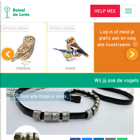
HELP MEE
Men
UITGEVLOGEN
UITGEVLOGEN
Log in of meld je
gratis aan en volg
alle livestreams
STEENUIL
VIJVER
Wil jij ook de vogels 
Toon alle blogs & vlogs