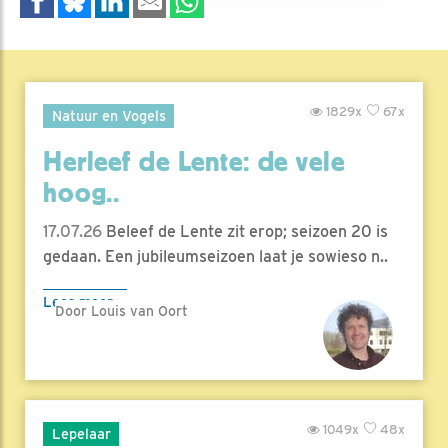
1829x
67x
Natuur en Vogels
Herleef de Lente: de vele
hoog..
17.07.26
Beleef de Lente zit erop; seizoen 20 is
gedaan. Een jubileumseizoen laat je sowieso n..
Lees meer
Door Louis van Oort
1049x
48x
Lepelaar