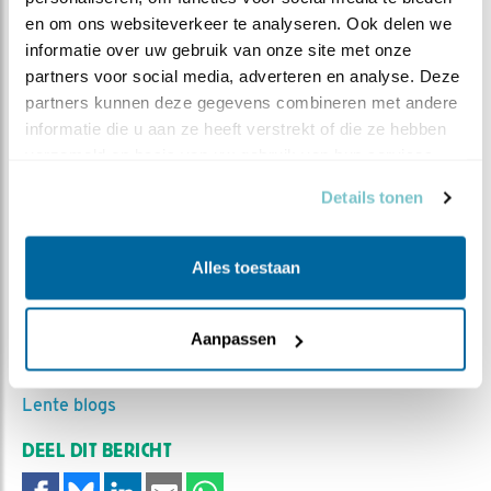
en om ons websiteverkeer te analyseren. Ook delen we 
Steenuilenoverleg Nederland (STONE) is een
informatie over uw gebruik van onze site met onze 
landelijke werkgroep die steenuilenbescherming en
partners voor social media, adverteren en analyse. Deze 
-onderzoek coördineert, stimuleert en faciliteert.
partners kunnen deze gegevens combineren met andere 
Daartoe wordt samengewerkt met relevante
informatie die u aan ze heeft verstrekt of die ze hebben 
binnen- en buitenlandse, professionele en
verzameld op basis van uw gebruik van hun services.
vrijwilligersorganisaties. STONE is een
Details tonen
vrijwilligersorganisatie, zonder betaalde krachten.
Bezoek de
website van STONE
Alles toestaan
MEER OVER
Vind ik leuk
Aanpassen
Bewaar deze blog
Steenuil
Alle Beleef de
Lente blogs
DEEL DIT BERICHT