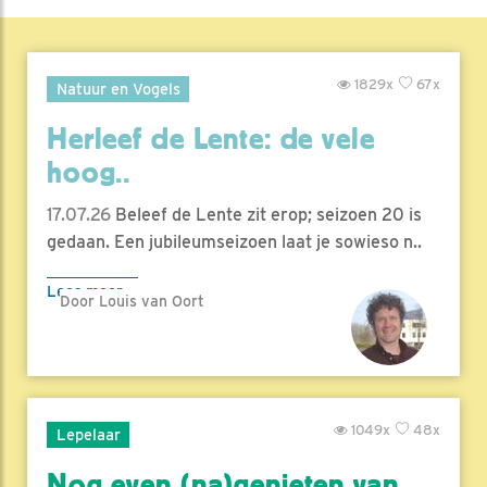
1829x
67x
Natuur en Vogels
Herleef de Lente: de vele
hoog..
17.07.26
Beleef de Lente zit erop; seizoen 20 is
gedaan. Een jubileumseizoen laat je sowieso n..
Lees meer
Door Louis van Oort
1049x
48x
Lepelaar
Nog even (na)genieten van