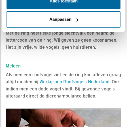
Alles toestaan
een uurtje alweer in de nestkast, vaak zelfs met prooi.
Aanpassen
Namen
Met de ring heeft elke jonge slechtvalk een naam: de
lettercode van de ring. Wij geven ze geen koosnamen.
Het zijn vrije, wilde vogels, geen huisdieren.
Melden
Als men een roofvogel ziet en de ring kan aflezen graag
altijd melden bij
Werkgroep Roofvogels Nederland
. Ook
indien men een dode vogel vindt. Bij gewonde vogels
uiteraard direct de dierenambulance bellen.