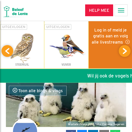
HELP MEE
Men
UITGEVLOGEN
UITGEVLOGEN
Log in of meld je
gratis aan en volg
alle livestreams
STEENUIL
VIJVER
Wil jij ook de vogels he
Toon alle blogs & vlogs
Mortelkuikens 2016 foto: Coriena Segeren