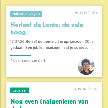
1829x
67x
Natuur en Vogels
Herleef de Lente: de vele
hoog..
17.07.26
Beleef de Lente zit erop; seizoen 20 is
gedaan. Een jubileumseizoen laat je sowieso n..
Lees meer
Door Louis van Oort
1049x
48x
Lepelaar
Nog even (na)genieten van