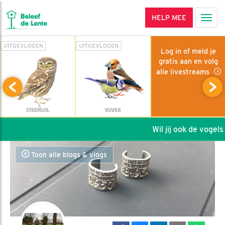
HELP MEE
Men
UITGEVLOGEN
UITGEVLOGEN
Log in of meld je
gratis aan en volg
alle livestreams
STEENUIL
VIJVER
Wil jij ook de vogels h
Toon alle blogs & vlogs