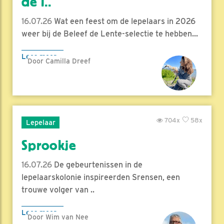
de l..
16.07.26
Wat een feest om de lepelaars in 2026
weer bij de Beleef de Lente-selectie te hebben...
Lees meer
Door Camilla Dreef
704x
58x
Lepelaar
Sprookje
16.07.26
De gebeurtenissen in de
lepelaarskolonie inspireerden Srensen, een
trouwe volger van ..
Lees meer
Door Wim van Nee