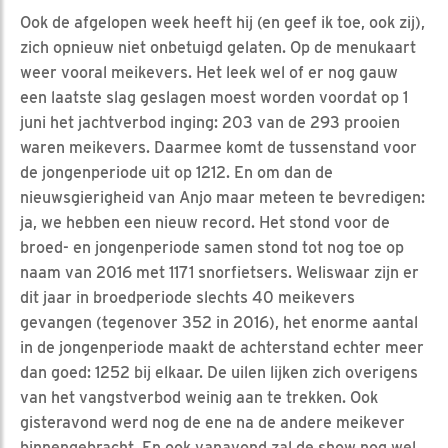
Ook de afgelopen week heeft hij (en geef ik toe, ook zij),
zich opnieuw niet onbetuigd gelaten. Op de menukaart
weer vooral meikevers. Het leek wel of er nog gauw
een laatste slag geslagen moest worden voordat op 1
juni het jachtverbod inging: 203 van de 293 prooien
waren meikevers. Daarmee komt de tussenstand voor
de jongenperiode uit op 1212. En om dan de
nieuwsgierigheid van Anjo maar meteen te bevredigen:
ja, we hebben een nieuw record. Het stond voor de
broed- en jongenperiode samen stond tot nog toe op
naam van 2016 met 1171 snorfietsers. Weliswaar zijn er
dit jaar in broedperiode slechts 40 meikevers
gevangen (tegenover 352 in 2016), het enorme aantal
in de jongenperiode maakt de achterstand echter meer
dan goed: 1252 bij elkaar. De uilen lijken zich overigens
van het vangstverbod weinig aan te trekken. Ook
gisteravond werd nog de ene na de andere meikever
binnengebracht. En ook vanavond zal de show nog wel