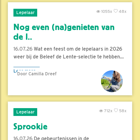
1055x
48x
Lepelaar
Nog even (na)genieten van
de l..
16.07.26
Wat een feest om de lepelaars in 2026
weer bij de Beleef de Lente-selectie te hebben...
Lees meer
Door Camilla Dreef
712x
58x
Lepelaar
Sprookje
16.07.26
De gebeurtenissen in de