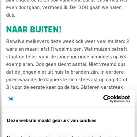
even doorgaan, vermoed ik. De 1300 gaan we halen
dus.
NAAR BUITEN!
Behalve meikevers deze week ook weer veel muizen: 2
ware en maar liefst 11 woelmuizen. Wat muizen betreft
staat de teller voor de jongenperiode inmiddels op 63
exemplaren. Ook geen slecht aantal. Niet vreemd dus
dat de jongen niet uit huis te branden zijn. In eerdere
jaren waagde de dapperste zich steevast op dag 30 of
31 voor de eerste keer op de tak. Gisteren verstreek
dag 32 en behalve een miniem kort uitstapje, zijn ze
nog niet buiten geweest. Flinke kans wel dat het
vanavond gaat gebeuren. Met zo’n warme dag in het
vooruitzicht moet een stukje afkoeling in de avondlucht
Deze website maakt gebruik van cookies
toch wel een verademing zijn. Maar garanties alleen tot
aan het loket van Resto Papa!