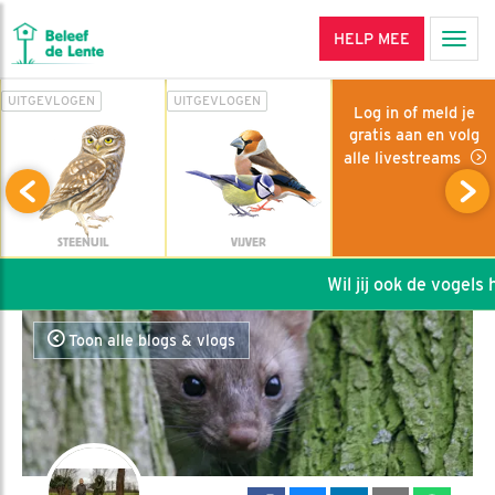
HELP MEE
Men
UITGEVLOGEN
UITGEVLOGEN
Log in of meld je
gratis aan en volg
alle livestreams
STEENUIL
VIJVER
Wil jij ook de vogels he
Toon alle blogs & vlogs