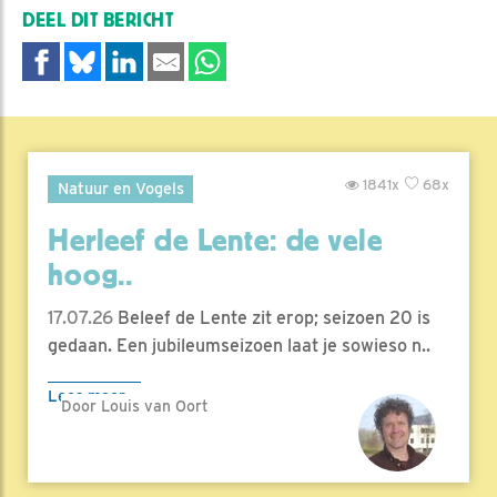
DEEL DIT BERICHT
1841x
68x
Natuur en Vogels
Herleef de Lente: de vele
hoog..
17.07.26
Beleef de Lente zit erop; seizoen 20 is
gedaan. Een jubileumseizoen laat je sowieso n..
Lees meer
Door Louis van Oort