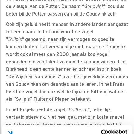
de vleugel van de Putter. De naam “
Goudvink
” zou dus
beter bij de Putter passen dan bij de Goudvink zelf.
Ook zijn geluid heeft mensen in andere landen aangezet
tot een naam. In Letland wordt de vogel
"
Svlipis"
genoemd, naar zijn vermogen zo goed te
kunnen fluiten. Dat verwacht je niet, maar de Goudvink
wordt ook al meer dan 2000 jaar als kooivogel
gehouden om zijn talent zo mooi te kunnen zingen. Tim
Burkhead is een echte kenner en schreef in zijn boek
“De Wijsheid van Vogels” over het geweldige vermogen
van Goudvinken om deuntjes aan te leren. In het Frans
heeft de vogel dan ook wel de bijnaam Siffleur, wat net
als “Svilpis” Fluiter of Pieper betekent.
In het Engels heet de vogel “
Bullfinch
”, letterlijk
vertaald stiervink. Niet heel gek, met zijn korte snavel
en dikke gespierde nek en gedrongen lichaam lijkt hij
ook een beetje op een stier. De Fransen noemen hem