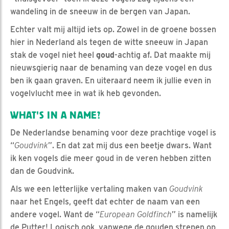
wandeling in de sneeuw in de bergen van Japan.
Echter valt mij altijd iets op. Zowel in de groene bossen
hier in Nederland als tegen de witte sneeuw in Japan
stak de vogel niet heel
goud
-achtig af. Dat maakte mij
nieuwsgierig naar de benaming van deze vogel en dus
ben ik gaan graven. En uiteraard neem ik jullie even in
vogelvlucht mee in wat ik heb gevonden.
WHAT'S IN A NAME?
De Nederlandse benaming voor deze prachtige vogel is
“
Goudvink
”. En dat zat mij dus een beetje dwars. Want
ik ken vogels die meer goud in de veren hebben zitten
dan de Goudvink.
Als we een letterlijke vertaling maken van
Goudvink
naar het Engels, geeft dat echter de naam van een
andere vogel. Want de “
European Goldfinch
” is namelijk
de Putter! Logisch ook, vanwege de gouden strepen op