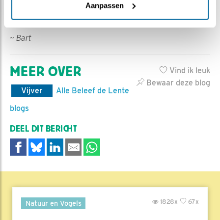
Aanpassen
Beleef de Lente 2025 er weer op. Geniet er dus nog
even van en blijf scherp op bijzondere waarnemingen!
~ Bart
MEER OVER
Vind ik leuk
Bewaar deze blog
Vijver
Alle Beleef de Lente
blogs
DEEL DIT BERICHT
1828x
67x
Natuur en Vogels