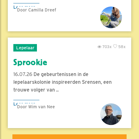
Lees meer
Door Camilla Dreef
703x
58x
Lepelaar
Sprookje
16.07.26
De gebeurtenissen in de
lepelaarskolonie inspireerden Srensen, een
trouwe volger van ..
Lees meer
Door Wim van Nee