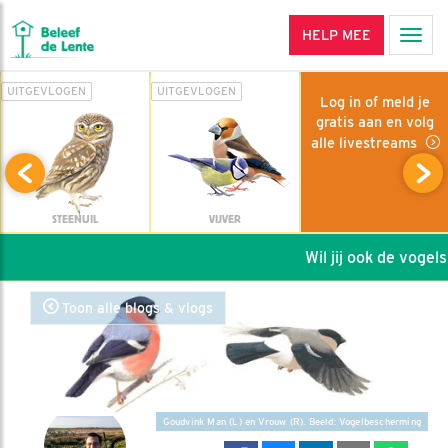
HELP MEE
Men
UITGEVLOGEN
UITGEVLOGEN
Log in of meld je
gratis aan en volg
alle livestreams
STEENUIL
VIJVER
Wil jij ook de vogels 
Toon alle blogs & vlogs
Goudvink Man (L) en Vrouw (R). Beeld: Vogelbescherming