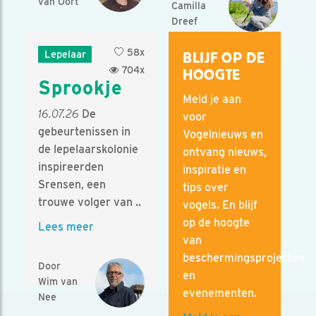
van Oort
Camilla
Dreef
58x
Lepelaar
BLIJF OP DE
704x
HOOGTE
Sprookje
Meld je aan
16.07.26
De
voor
gebeurtenissen in
Vogelnieuws en
de lepelaarskolonie
ontvang nieuws,
inspireerden
inspiratie en
Srensen, een
tips over
trouwe volger van ..
vogels. En blijf
op de hoogte
Lees meer
van
beschermingsprojecten
Door
en
Wim van
evenementen.
Nee