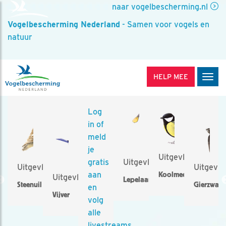
naar vogelbescherming.nl
Vogelbescherming Nederland
- Samen voor vogels en
natuur
HELP MEE
Men
Log
in of
meld
je
Uitgevlogen
n
gratis
Uitgevlogen
Uitgevlogen
Uitgevlo
dsel
aan
Koolmees
Uitgevlogen
Lepelaar
Steenuil
Gierzwal
en
valk
Vijver
volg
alle
livestreams