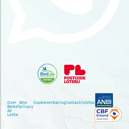
Over
Mijn
Cookieverklaring
Contact
Colofon
Beleef
privacy
de
Lente