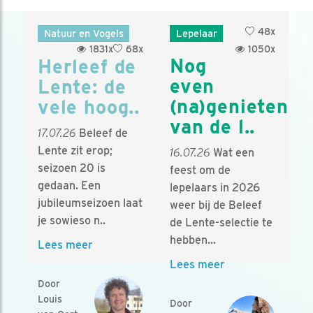
48x
Natuur en Vogels
Lepelaar
1831x
68x
1050x
Nog
Herleef de
even
Lente: de
(na)genieten
vele hoog..
van de l..
17.07.26
Beleef de
Lente zit erop;
16.07.26
Wat een
seizoen 20 is
feest om de
gedaan. Een
lepelaars in 2026
jubileumseizoen laat
weer bij de Beleef
je sowieso n..
de Lente-selectie te
hebben...
Lees meer
Lees meer
Door
Louis
Door