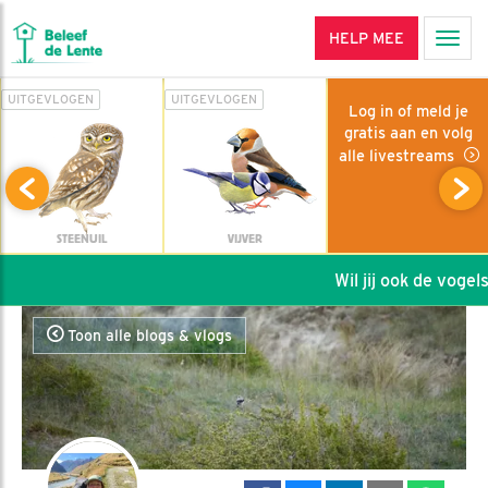
HELP MEE
Men
UITGEVLOGEN
UITGEVLOGEN
Log in of meld je
gratis aan en volg
alle livestreams
STEENUIL
VIJVER
Wil jij ook de vogels 
Toon alle blogs & vlogs