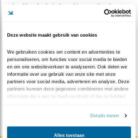
wat zacht nestmateriaal naar binnen zoals wol en
veertjes. Hopelijk allemaal tekenen aan de wand dat we
binnenkort eieren kunnen verwachten. Dat we dit
nestbouwproces in de holte zo goed kunnen volgen bij
Deze website maakt gebruik van cookies
BdL is een primeur. Vorig jaar hebben we de kleine
gehaktballen namelijk alleen voor het nest gezien. We
kijken met smart uit naar de volgende dagen!
We gebruiken cookies om content en advertenties te 
personaliseren, om functies voor social media te bieden 
en om ons websiteverkeer te analyseren. Ook delen we 
MEER OVER
Vind ik leuk
informatie over uw gebruik van onze site met onze 
Bewaar deze blog
partners voor social media, adverteren en analyse. Deze 
Tapuit
Alle Beleef de Lente
partners kunnen deze gegevens combineren met andere 
blogs
informatie die u aan ze heeft verstrekt of die ze hebben 
verzameld op basis van uw gebruik van hun services.
DEEL DIT BERICHT
Details tonen
Alles toestaan