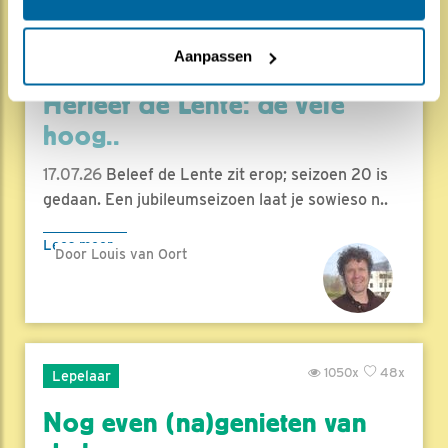
1831x
68x
Aanpassen
Natuur en Vogels
Herleef de Lente: de vele
hoog..
17.07.26
Beleef de Lente zit erop; seizoen 20 is
gedaan. Een jubileumseizoen laat je sowieso n..
Lees meer
Door Louis van Oort
1050x
48x
Lepelaar
Nog even (na)genieten van