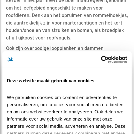
Eerder in het jaar heeft de boer maatregelen genomen
om het leefgebied ongeschikt te maken voor
roofdieren. Denk aan het opruimen van rommelhoekjes,
die aantrekkelijk zijn voor marterachtigen en het kort
houden/snoeien van struiken en bomen, als broedplek
of uitkijkpost voor roofvogels.
Ook zijn overbodige loopplanken en dammen
verwijderd om bijvoorbeeld vossen en katten te weren.
En hebben we pinnen op zonnepanelen bij de plas- dras
geplaatst en gaas tegen de hekken gemonteerd om het
de roofdieren nog lastiger te maken.
Deze website maakt gebruik van cookies
Terug naar de camera’s....Het is sjouwen, duwen. Een
paartje kievit buitelt verliefd in de lucht en een paar
We gebruiken cookies om content en advertenties te 
scholeksters maken zich uit de voeten. Ook de boer
personaliseren, om functies voor social media te bieden 
komt even buurten. Als eindelijk alles stevig staat
en om ons websiteverkeer te analyseren. Ook delen we 
kijken we - met het zweet op de rug - tevreden rond en
informatie over uw gebruik van onze site met onze 
is het hopen dat we wat vangen op de beelden…..
partners voor social media, adverteren en analyse. Deze 
partners kunnen deze gegevens combineren met andere 