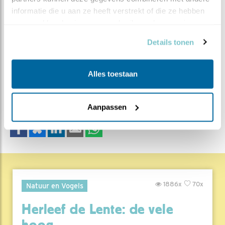
Volgende actie is het plaatsen van temperatuurloggers
informatie die u aan ze heeft verstrekt of die ze hebben 
in de nesten!
verzameld op basis van uw gebruik van hun services.
Details tonen
MEER OVER
Vind ik leuk
Bewaar deze blog
Boerenlandvogels
Alle
Alles toestaan
Beleef de Lente blogs
Aanpassen
DEEL DIT BERICHT
1886x
70x
Natuur en Vogels
Herleef de Lente: de vele
hoog..