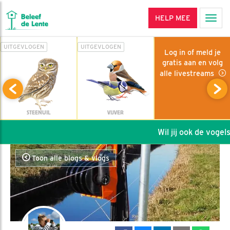
HELP MEE
Men
UITGEVLOGEN
UITGEVLOGEN
Log in of meld je
gratis aan en volg
alle livestreams
STEENUIL
VIJVER
Wil jij ook de vogels 
Toon alle blogs & vlogs