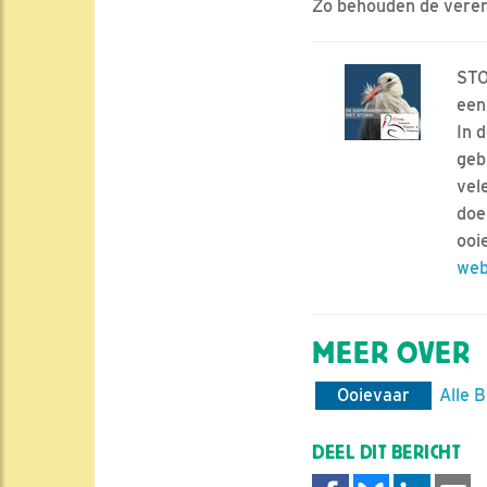
Zo behouden de veren 
STO
een
In 
geb
vel
doe
ooi
web
MEER OVER
Ooievaar
Alle 
DEEL DIT BERICHT