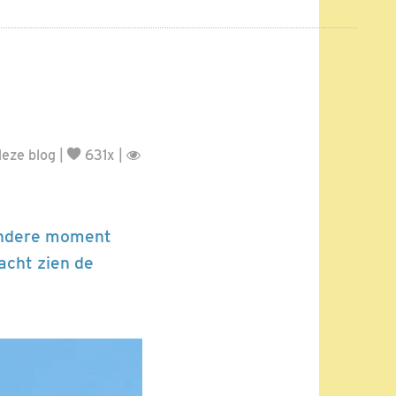
eze blog
|
631x |
 andere moment
nacht zien de