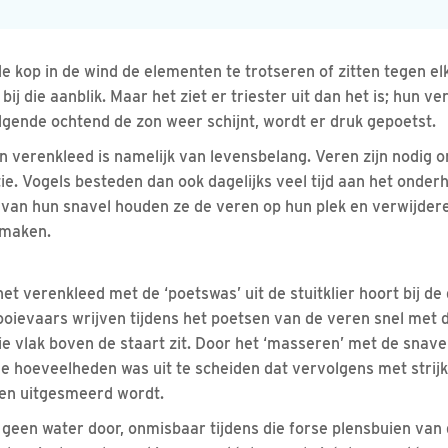
e kop in de wind de elementen te trotseren of zitten tegen el
d bij die aanblik. Maar het ziet er triester uit dan het is; hun
lgende ochtend de zon weer schijnt, wordt er druk gepoetst.
verenkleed is namelijk van levensbelang. Veren zijn nodig o
ie. Vogels besteden dan ook dagelijks veel tijd aan het onde
van hun snavel houden ze de veren op hun plek en verwijdere
 maken.
et verenkleed met de ‘poetswas’ uit de stuitklier hoort bij de 
 ooievaars wrijven tijdens het poetsen van de veren snel met 
, die vlak boven de staart zit. Door het ‘masseren’ met de snave
ne hoeveelheden was uit te scheiden dat vervolgens met stri
ren uitgesmeerd wordt.
 geen water door, onmisbaar tijdens die forse plensbuien van