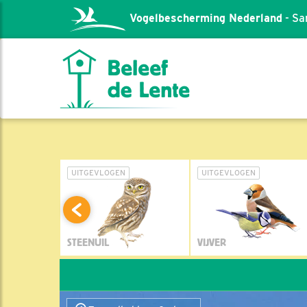
Vogelbescherming Nederland
- Sa
L
UITGEVLOGEN
UITGEVLOGEN
STEENUIL
VIJVER