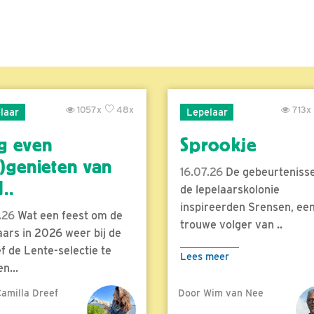
1057x
48x
713x
laar
Lepelaar
g even
Sprookje
)genieten van
16.07.26
De gebeurtenisse
..
de lepelaarskolonie
inspireerden Srensen, ee
.26
Wat een feest om de
trouwe volger van ..
aars in 2026 weer bij de
f de Lente-selectie te
Lees meer
n...
amilla Dreef
Door Wim van Nee
meer