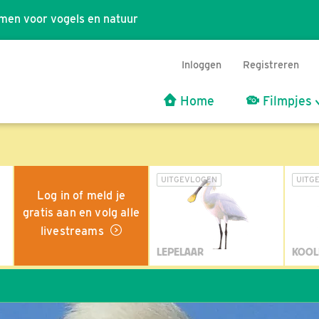
men voor vogels en natuur
Inloggen
Registreren
Home
Filmpjes
UITGEVLOGEN
UITG
Log in of meld je
gratis aan en volg alle
livestreams
LEPELAAR
KOOL