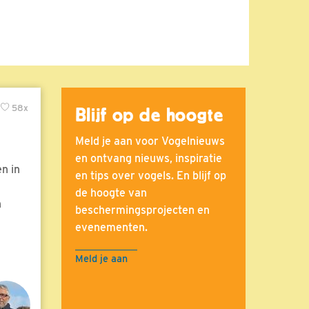
58x
Blijf op de hoogte
Meld je aan voor Vogelnieuws
en ontvang nieuws, inspiratie
n in
en tips over vogels. En blijf op
de hoogte van
n
beschermingsprojecten en
evenementen.
Meld je aan