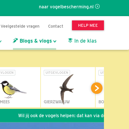
naar vogelbescherming.nl
HELP MEE
Veelgestelde vragen
Contact
Blogs & vlogs
In de klas
EVLOGEN
UITGEVLOGEN
UITGEVLOGEN
MEES
GIERZWALUW
BOSUIL
Wil jij ook de vogels helpen: dat kan via de link!
*
Seizoe