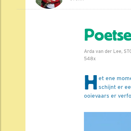
Poets
Arda van der Lee, ST
548x
H
et ene mome
schijnt er e
ooievaars er verf