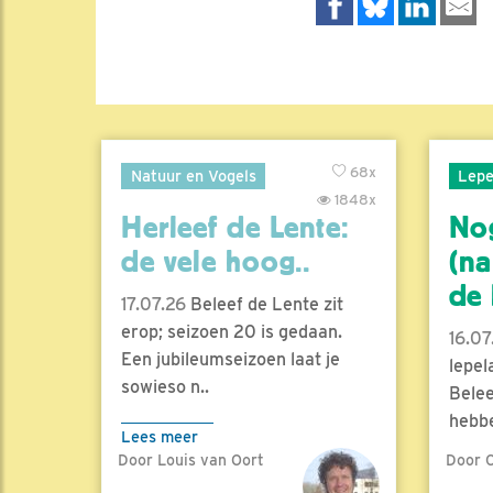
68x
Natuur en Vogels
Lepe
1848x
Herleef de Lente:
No
de vele hoog..
(na
de l
17.07.26
Beleef de Lente zit
erop; seizoen 20 is gedaan.
16.07
Een jubileumseizoen laat je
lepel
sowieso n..
Belee
hebbe
Lees meer
Door Louis van Oort
Door C
Lees 