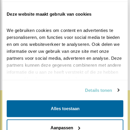
Knuffelen, 23 maart. Headerfoto: havikbezoek, 4 april.
Deze website maakt gebruik van cookies
MEER OVER
We gebruiken cookies om content en advertenties te 
Vind ik leuk
personaliseren, om functies voor social media te bieden 
Bewaar deze blog
Lepelaar
Alle Beleef de
en om ons websiteverkeer te analyseren. Ook delen we 
informatie over uw gebruik van onze site met onze 
Lente blogs
partners voor social media, adverteren en analyse. Deze 
DEEL DIT BERICHT
partners kunnen deze gegevens combineren met andere 
informatie die u aan ze heeft verstrekt of die ze hebben 
verzameld op basis van uw gebruik van hun services.
Details tonen
1830x
67x
Alles toestaan
Natuur en Vogels
Herleef de Lente: de vele
Aanpassen