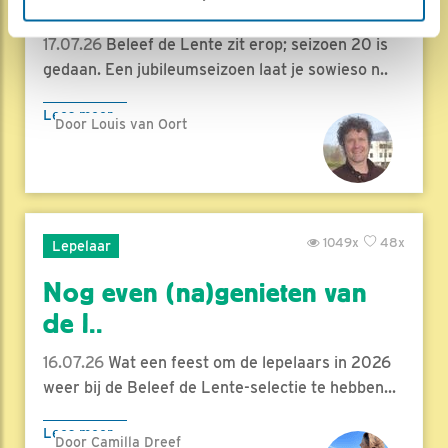
hoog..
17.07.26
Beleef de Lente zit erop; seizoen 20 is
gedaan. Een jubileumseizoen laat je sowieso n..
Lees meer
Door Louis van Oort
1049x
48x
Lepelaar
Nog even (na)genieten van
de l..
16.07.26
Wat een feest om de lepelaars in 2026
weer bij de Beleef de Lente-selectie te hebben...
Lees meer
Door Camilla Dreef