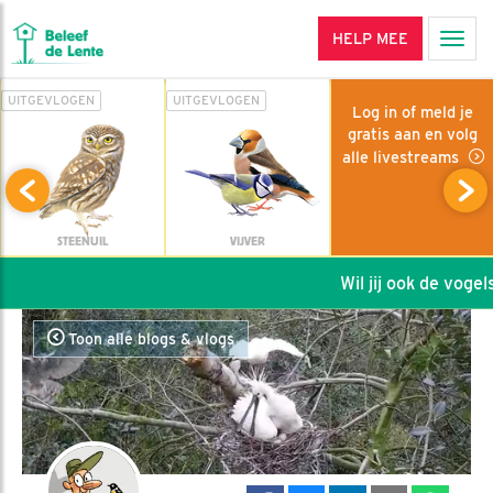
HELP MEE
Men
UITGEVLOGEN
UITGEVLOGEN
Log in of meld je
gratis aan en volg
alle livestreams
STEENUIL
VIJVER
Wil jij ook de vogels
Toon alle blogs & vlogs